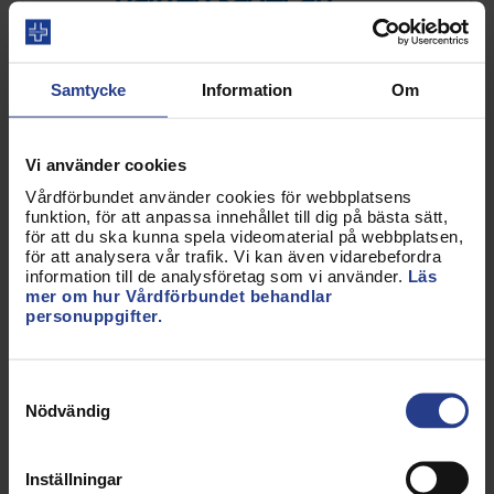
stressen inom vården
gör att de funderar på
Samtycke
Information
Om
att byta jobb.
Vi använder cookies
Vårdförbundet använder cookies för webbplatsens
Från Vårdförbundets medlemsdialog
funktion, för att anpassa innehållet till dig på bästa sätt,
för att du ska kunna spela videomaterial på webbplatsen,
"Höjda röster"
för att analysera vår trafik. Vi kan även vidarebefordra
information till de analysföretag som vi använder.
Läs
mer om hur Vårdförbundet behandlar
personuppgifter.
Ett annat belysande exempel är att 46 procent
Samtyckesval
uppger att de under vanliga arbetspass har svårt
Nödvändig
att hinna med att ta kortare pauser eller ens ta
lunchrast. 6 av 10 säger att stressen påverkar hela
Inställningar
deras liv och drygt hälften säger att stressen inom