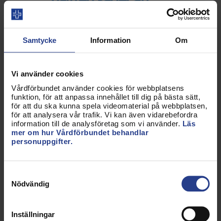
stressen inom vården
gör att de funderar på
Samtycke
Information
Om
att byta jobb.
Vi använder cookies
Vårdförbundet använder cookies för webbplatsens
Från Vårdförbundets medlemsdialog
funktion, för att anpassa innehållet till dig på bästa sätt,
för att du ska kunna spela videomaterial på webbplatsen,
"Höjda röster"
för att analysera vår trafik. Vi kan även vidarebefordra
information till de analysföretag som vi använder.
Läs
mer om hur Vårdförbundet behandlar
personuppgifter.
Ett annat belysande exempel är att 46 procent
Samtyckesval
uppger att de under vanliga arbetspass har svårt
Nödvändig
att hinna med att ta kortare pauser eller ens ta
lunchrast. 6 av 10 säger att stressen påverkar hela
Inställningar
deras liv och drygt hälften säger att stressen inom