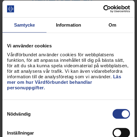
stressen inom vården
gör att de funderar på
Samtycke
Information
Om
att byta jobb.
Vi använder cookies
Vårdförbundet använder cookies för webbplatsens
Från Vårdförbundets medlemsdialog
funktion, för att anpassa innehållet till dig på bästa sätt,
för att du ska kunna spela videomaterial på webbplatsen,
"Höjda röster"
för att analysera vår trafik. Vi kan även vidarebefordra
information till de analysföretag som vi använder.
Läs
mer om hur Vårdförbundet behandlar
personuppgifter.
Ett annat belysande exempel är att 46 procent
Samtyckesval
uppger att de under vanliga arbetspass har svårt
Nödvändig
att hinna med att ta kortare pauser eller ens ta
lunchrast. 6 av 10 säger att stressen påverkar hela
Inställningar
deras liv och drygt hälften säger att stressen inom