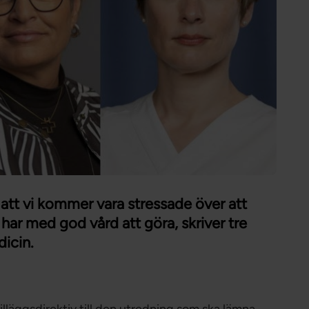
Förtroendevald
Student
Chef
att vi kommer vara stressade över att
 har med god vård att göra, skriver tre
icin.
lläggsdirektiv till den utredning som ska lämna