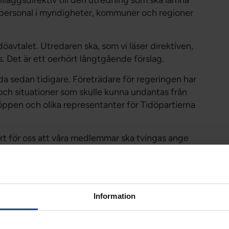
att personal i myndigheter, kommuner och regioner
öavtalet. Utredaren ska, som vi läser direktiven,
. Det är ett oerhört långtgående förslag.
da sedan tidigare. Företrädare för regeringen har
och situationer som skulle kunna undantas från
öppen och olika representanter för Tidöpartierna
art för oss att våra medlemmar ska tvingas ange
t om möjligt bota, ofta lindra och alltid trösta.
 Våra yrkesetiska regler innebär att vård ska ges
 ställning. Reglerna innebär också att vi har
Information
 ska våga söka vård, och för att de ska våga
eta för att kunna göra ett bra jobb. Oron för att