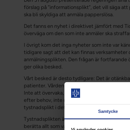
förslag på ”informationsplikt”, det vill säga 
ska bli skyldiga att anmäla papperslösa.
Det fanns en nyhet i direktivet jämfört med Tid
överväga om den som inte anmäler ska straffas
I övrigt kom det inga nyheter som inte var kän
tidigare sagt att det kan finnas verksamheter 
anmälningsplikten. Den frågan är fortfarande 
ger olika besked.
Vårt besked är desto tydligare: Det är otänkb
patienter. Vårdens medarbetare har i uppgift at
Inte att övervaka, misstänkliggöra och anmäla.
efter behov, inte utifrån patienternas juridiska
tystnadsplikt i det som rör våra patienter.
Samtycke
Tystnadsplikten är nödvändig för att patienter
berätta allt som vårdens medarbetare behöver v
Vi använder cookies