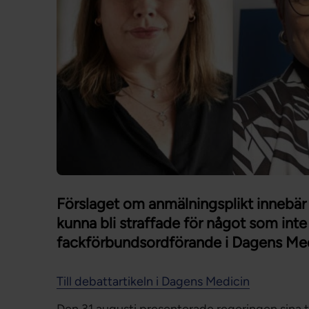
Förslaget om anmälningsplikt innebär 
kunna bli straffade för något som inte
fackförbundsordförande i Dagens Med
Till debattartikeln i Dagens Medicin
Den 31 augusti presenterade regeringen sina ti