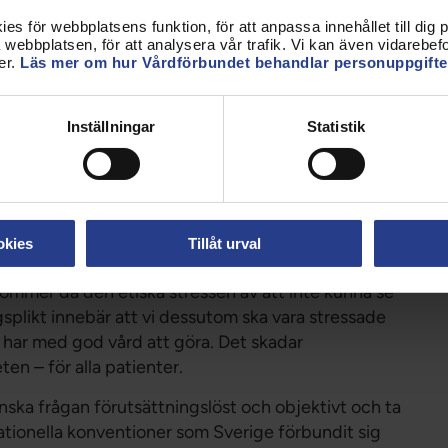
ängre in i skuggsamhället. En del kommer att
s för webbplatsens funktion, för att anpassa innehållet till dig på
skadan blivit svårare och dyrare att behandla. En del
webbplatsen, för att analysera vår trafik. Vi kan även vidarebefor
 sent. En del föräldrar kommer inte att våga söka
er.
Läs mer om hur Vårdförbundet behandlar personuppgifte
obb, men det är också mycket krävande. Vi arbetar
Inställningar
Statistik
 ha fullt fokus på det. Våra jobb är ofta stressiga.
n dock bli ohållbar när det är brist på personal och
arbetsuppgifter som inte har med själva vården att
okies
Tillåt urval
kommer då den etiska stressen av att inte kunna se
gsplikt innebär att vi dessutom ska vara stressade
e har med god vård att göra. Det skadar
n – för alla patienter.
anska frågan förutsättningslöst och objektivt och ta
ationella konventioner som Sverige förbundit sig