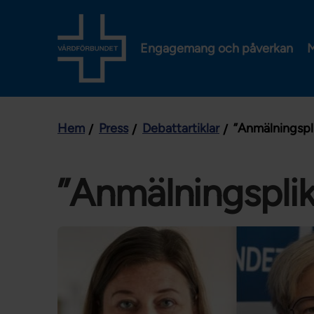
Engagemang och påverkan
M
Hem
Press
Debattartiklar
”Anmälningspli
”Anmälningsplik