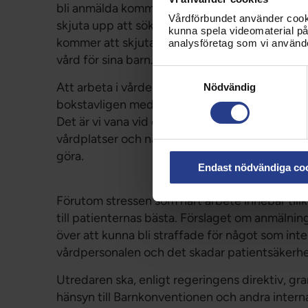
bli anmälda kommer att driva människor ännu l
Vårdförbundet använder cookie
skjuta upp att söka vård tills sjukdomen eller 
kunna spela videomaterial på 
kommer att skjuta upp besöket tills det är för
analysföretag som vi använd
vård för sina barn.
Samtyckesval
Att arbeta i vården kan vara världens bästa j
Nödvändig
bokstavligen med liv och död, och vi behöver få
Det är vi vana vid och tränade för. Stressen ka
vårdplatser och när det läggs på oss allt fler 
göra.
Endast nödvändiga co
Förutom stressen som hårt arbete innebär till
till patienternas bästa. Förslaget om anmälnin
över att kunna bli straffade för något som int
vårdpersonalen och det skadar patientsäkerhete
Utredaren ska, enligt regeringens direktiv, gr
hänsyn till Barnkonventionen och andra intern