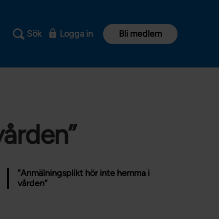
Sök
Logga in
Bli medlem
vården”
”Anmälningsplikt hör inte hemma i
vården”