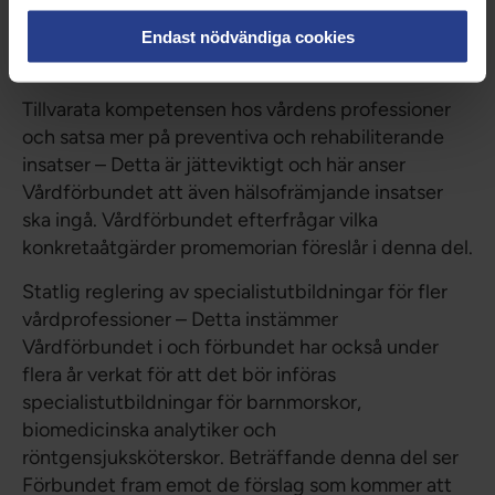
numera en statlig utredning, Behörighet och
yrkesreglering inom hälso- och sjukvård samt
Endast nödvändiga cookies
tandvård (S 2023:10).
Tillvarata kompetensen hos vårdens professioner
och satsa mer på preventiva och rehabiliterande
insatser – Detta är jätteviktigt och här anser
Vårdförbundet att även hälsofrämjande insatser
ska ingå. Vårdförbundet efterfrågar vilka
konkretaåtgärder promemorian föreslår i denna del.
Statlig reglering av specialistutbildningar för fler
vårdprofessioner – Detta instämmer
Vårdförbundet i och förbundet har också under
flera år verkat för att det bör införas
specialistutbildningar för barnmorskor,
biomedicinska analytiker och
röntgensjuksköterskor. Beträffande denna del ser
Förbundet fram emot de förslag som kommer att