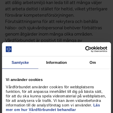
att dålig arbetsmiljö kan leda till att många väljer
att arbeta deltid i stället för heltid, vilket ytterligare
försvårar kompetensförsörjningen.
Förutsättningarna för att rekrytera och behålla
hälso- och sjukvårdspersonal behöver förbättras
genom åtgärder inom många olika områden.
Vårdförbundet är positivt till många av
promemorians bedömningar och förslag
beträffande ökad statlig styrning inom
kompetensförsörjningsområdet:
Samtycke
Information
Om
Ersättningssystemen – Det är positivt att en statlig
myndighet ser över principerna för de olika
Vi använder cookies
ersättningssystemen i primärvården och att det tas
Vårdförbundet använder cookies för webbplatsens
fram nationella rekommendationer på området. Det
funktion, för att anpassa innehållet till dig på bästa sätt,
är viktigt att få mer kunskap om
för att du ska kunna spela videomaterial på webbplatsen,
ersättningssystemens effekter på hälso- och
för att analysera vår trafik. Vi kan även vidarebefordra
information till de analysföretag som vi använder.
Läs
sjukvårdens resultat och för arbetsmiljön.
mer om hur Vårdförbundet behandlar