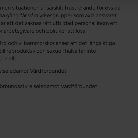
, men situationen är särskilt frustrerande för oss då
nna gång får våra yrkesgrupper som axla ansvaret
är att det saknas rätt utbildad personal inom ett
r arbetsgivare och politiker att lösa.
rd och vi barnmorskor anser att det långsiktiga
 till reproduktiv och sexuell hälsa får inte
tionellt.
relseledamot Vårdförbundet
 förbundsstyrelseledamot Vårdförbundet