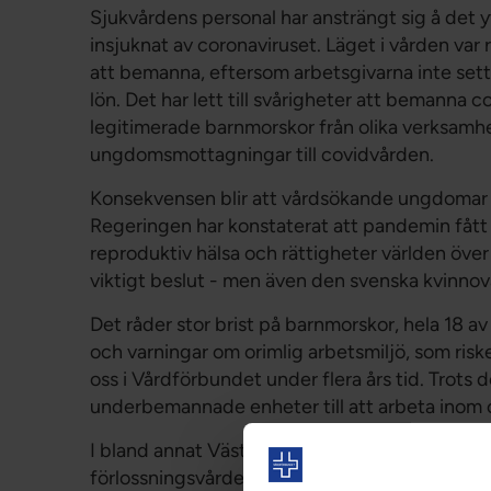
Sjukvårdens personal har ansträngt sig å det y
insjuknat av coronaviruset. Läget i vården va
att bemanna, eftersom arbetsgivarna inte sett 
lön. Det har lett till svårigheter att bemanna 
legitimerade barnmorskor från olika verksamh
ungdomsmottagningar till covidvården.
Konsekvensen blir att vårdsökande ungdomar och
Regeringen har konstaterat att pandemin fått
reproduktiv hälsa och rättigheter världen över 
viktigt beslut - men även den svenska kvinno
Det råder stor brist på barnmorskor, hela 18 a
och varningar om orimlig arbetsmiljö, som risker
oss i Vårdförbundet under flera års tid. Trots 
underbemannade enheter till att arbeta inom 
I bland annat Västra Götalandsregionen flyttas
förlossningsvården och samma region flyttar 