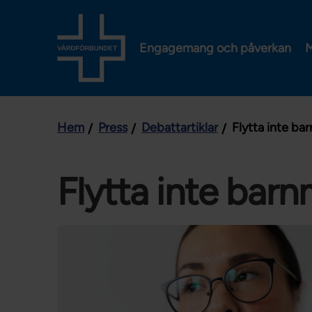
Engagemang och påverkan
M
Hem
Press
Debattartiklar
Flytta inte ba
Flytta inte barn