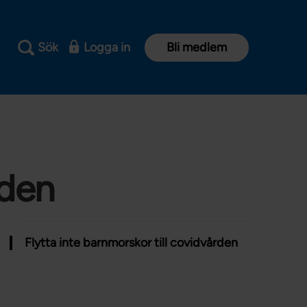
Sök
Logga in
Bli medlem
rden
Flytta inte barnmorskor till covidvården