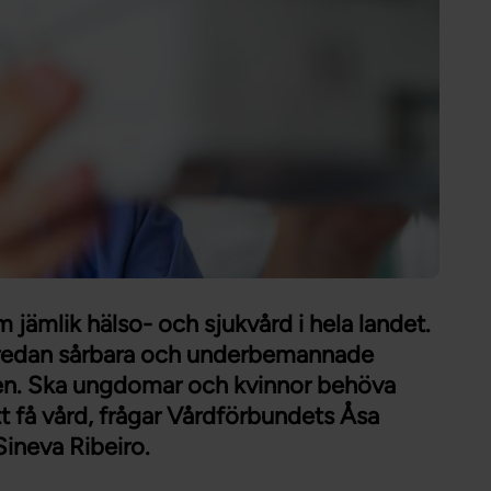
Förtroendevald
Student
Chef
m jämlik hälso- och sjukvård i hela landet.
n redan sårbara och underbemannade
rden. Ska ungdomar och kvinnor behöva
att få vård, frågar Vårdförbundets Åsa
ineva Ribeiro.