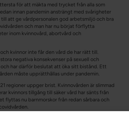
ttersta för att mäkta med trycket från alla som
r redan innan pandemin ansträngt med svårigheter
till att ge vårdpersonalen god arbetsmiljö och bra
covidvården och man har nu börjat förflytta
eter inom kvinnovård, abortvård och
 kvinnor inte får den vård de har rätt till.
 stora negativa konsekvenser på sexuell och
och har därför beslutat att öka sitt bistånd. Ett
vården måste upprätthållas under pandemin.
v 21 regioner uppger brist. Kvinnovården är slimmad
ar kvinnors tillgång till säker vård har sänts från
det flyttas nu barnmorskor från redan sårbara och
covidvården.
 barnmorskor till covidvården från
även barnmorskor från ungdomsmottagningar till