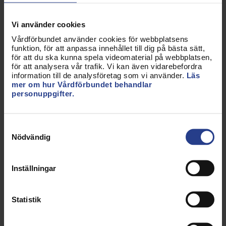
att göra abort kan inte skjutas fram, utan risker för
både kvinnans fysiska och psykiska hälsa.
Vi använder cookies
Vårdförbundet använder cookies för webbplatsens
Barnmorskors kompetensområde är sexuell och
funktion, för att anpassa innehållet till dig på bästa sätt,
reproduktiv hälsa, något som varken sjuksköterskor
för att du ska kunna spela videomaterial på webbplatsen,
eller undersköterskor kan kompensera. När
för att analysera vår trafik. Vi kan även vidarebefordra
information till de analysföretag som vi använder.
Läs
barnmorskor flyttas till covidvården riskeras hälsan
mer om hur Vårdförbundet behandlar
på både kort och lång sikt för ungdomar och
personuppgifter.
kvinnor. Det är inte acceptabelt att regioner och
politiker inte förstår att barnmorskors särskilda
Samtyckesval
kompetenser och dubbla legitimationer inte går att
Nödvändig
ersätta.
Det behövs mer resurser för att klara av både den
Inställningar
pågående och framtida pandemier och här måste
arbetsgivare och politiker ta krafttag för en bättre
Statistik
kompetensförsörjning. Det går inte att lösa bristen
på sjuksköterskor med att kalla in ett annat
bristyrke, som barnmorskor, utan att