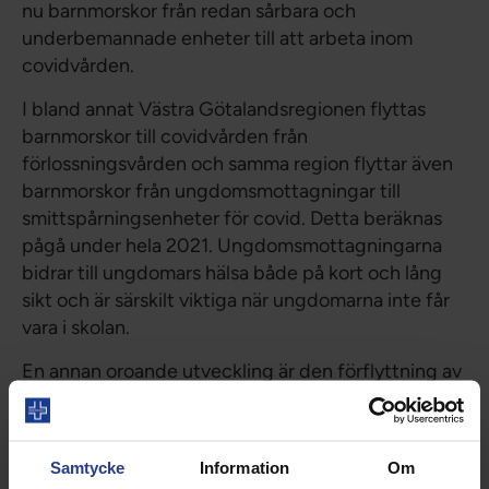
nu barnmorskor från redan sårbara och
underbemannade enheter till att arbeta inom
covidvården.
I bland annat Västra Götalandsregionen flyttas
barnmorskor till covidvården från
förlossningsvården och samma region flyttar även
barnmorskor från ungdomsmottagningar till
smittspårningsenheter för covid. Detta beräknas
pågå under hela 2021. Ungdomsmottagningarna
bidrar till ungdomars hälsa både på kort och lång
sikt och är särskilt viktiga när ungdomarna inte får
vara i skolan.
En annan oroande utveckling är den förflyttning av
barnmorskor som sker från abortvården. Med start
denna vecka kommer barnmorskor på Karolinska
sjukhusets abortmottagning att flyttas till
Samtycke
Information
Om
slutenvården. Det är oacceptabelt – ett behov av