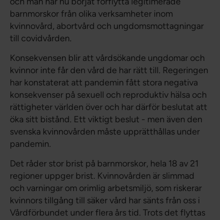
och man har nu börjat förflytta legitimerade
barnmorskor från olika verksamheter inom
kvinnovård, abortvård och ungdomsmottagningar
till covidvården.
Konsekvensen blir att vårdsökande ungdomar och
kvinnor inte får den vård de har rätt till. Regeringen
har konstaterat att pandemin fått stora negativa
konsekvenser på sexuell och reproduktiv hälsa och
rättigheter världen över och har därför beslutat att
öka sitt bistånd. Ett viktigt beslut - men även den
svenska kvinnovården måste upprätthållas under
pandemin.
Det råder stor brist på barnmorskor, hela 18 av 21
regioner uppger brist. Kvinnovården är slimmad
och varningar om orimlig arbetsmiljö, som riskerar
kvinnors tillgång till säker vård har sänts från oss i
Vårdförbundet under flera års tid. Trots det flyttas