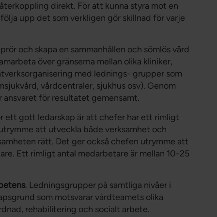
återkoppling direkt. För att kunna styra mot en
ölja upp det som verkligen gör skillnad för varje
stuprör och skapa en sammanhållen och sömlös vård
amarbeta över gränserna mellan olika kliniker,
tverksorganisering med lednings- grupper som
msjukvård, vårdcentraler, sjukhus osv). Genom
r ansvaret för resultatet gemensamt.
r ett gott ledarskap är att chefer har ett rimligt
h utrymme att utveckla både verksamhet och
amheten rätt. Det ger också chefen utrymme att
re. Ett rimligt antal medarbetare är mellan 10-25
petens
. Ledningsgrupper på samtliga nivåer i
apsgrund som motsvarar vårdteamets olika
ad, rehabilitering och socialt arbete.