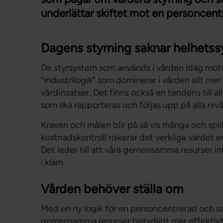
underlättar skiftet mot en personcent
Dagens styrning saknar helhetss
De styrsystem som används i vården idag motv
"industrilogik" som dominerar i vården allt me
vårdinsatser. Det finns också en tendens till al
som ska rapporteras och följas upp på alla nivå
Kraven och målen blir på så vis många och spli
kostnadskontroll riskerar det verkliga värdet
Det leder till att våra gemensamma resurser 
i kläm.
Vården behöver ställa om
Med en ny logik för en personcentrerad och sam
gemensamma resurser betydligt mer effektivt än