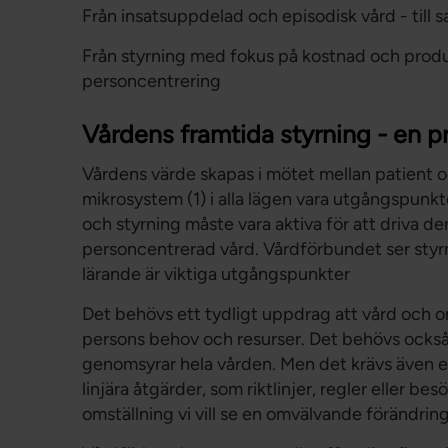
Från insatsuppdelad och episodisk vård - till
Från styrning med fokus på kostnad och produkti
personcentrering
Vårdens framtida styrning - en p
Vårdens värde skapas i mötet mellan patient o
mikrosystem (1) i alla lägen vara utgångspunkte
och styrning måste vara aktiva för att driva de
personcentrerad vård. Vårdförbundet ser styr
lärande är viktiga utgångspunkter
Det behövs ett tydligt uppdrag att vård och o
persons behov och resurser. Det behövs också 
genomsyrar hela vården. Men det krävs även en
linjära åtgärder, som riktlinjer, regler eller b
omställning vi vill se en omvälvande förändring