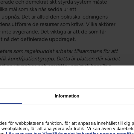
nsierade och demokratiskt styrda system måste
ilka mål som ska nås sedda ur ett
uppnås. Det är alltid den politiska ledningens
dens utförare de resurser som krävs. Vilka aktörer
är inte avgörande. Det viktiga är att de som får
 att nå det definierade uppdraget.
etare som regelbundet arbetar tillsammans för att
ecifik kund/patientgrupp. Detta är platsen där värdet
nskap utvecklas och omsätts i praktisk handling.
 gemensamma resultat och gemensam
 i mikrosystemet och bidrar aktivt till hur tjänsten
Information
 för personcentrerad vård och jämlik
s för webbplatsens funktion, för att anpassa innehållet till dig på
er med olika uppdrag i den demokratiskt styrda
webbplatsen, för att analysera vår trafik. Vi kan även vidarebefor
spektiv för systemets olika aktörer för att på ett
er.
Läs mer om hur Vårdförbundet behandlar personuppgifte