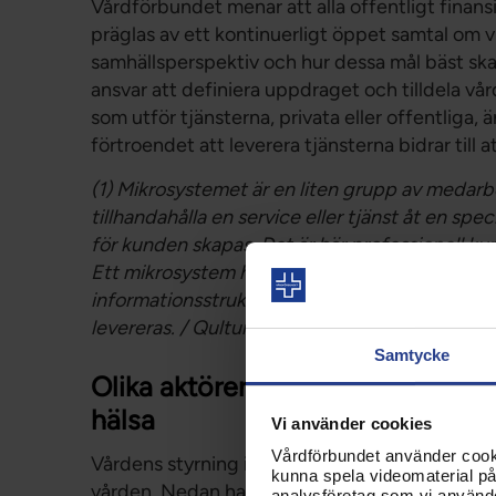
Vårdförbundet menar att alla offentligt fina
präglas av ett kontinuerligt öppet samtal om v
samhällsperspektiv och hur dessa mål bäst ska 
ansvar att definiera uppdraget och tilldela vår
som utför tjänsterna, privata eller offentliga, 
förtroendet att leverera tjänsterna bidrar till
(1) Mikrosystemet är en liten grupp av medarb
tillhandahålla en service eller tjänst åt en sp
för kunden skapas. Det är här professionell ku
Ett mikrosystem har gemensam målsättning,
informationsstruktur. Patienten är en viktig del
levereras. / Qulturum Region Jönköping
Samtycke
Olika aktörers roll i en styrning
hälsa
Vi använder cookies
Vårdförbundet använder cookie
Vårdens styrning involverar en rad olika aktör
kunna spela videomaterial på 
vården. Nedan har vi försökt belysa viktiga per
analysföretag som vi använd