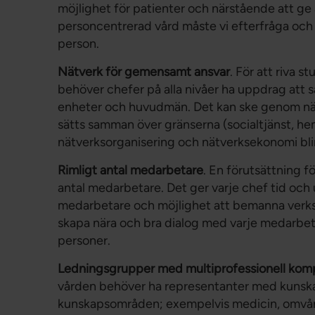
möjlighet för patienter och närstående att ge 
personcentrerad vård måste vi efterfråga och f
person.
Nätverk för gemensamt ansvar
. För att riva 
behöver chefer på alla nivåer ha uppdrag att s
enheter och huvudmän. Det kan ske genom nä
sätts samman över gränserna (socialtjänst, he
nätverksorganisering och nätverksekonomi bli
Rimligt antal medarbetare
. En förutsättning fö
antal medarbetare. Det ger varje chef tid oc
medarbetare och möjlighet att bemanna verks
skapa nära och bra dialog med varje medarbeta
personer.
Ledningsgrupper med multiprofessionell kom
vården behöver ha representanter med kunsk
kunskapsområden; exempelvis medicin, omvårdn