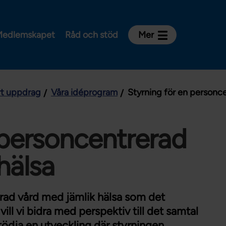
edlemskapet
Råd och stöd
Mer
Kontakt
Avdelningar och riksklubbar
årt uppdrag
Våra idéprogram
Styrning för en personce
Om Vårdförbundet
Press
Aktiviteter och utbildningar
 personcentrerad
För dig som är:
hälsa
Sjuksköterska
Barnmorska
erad vård med jämlik hälsa som det
Röntgensjuksköterska
ll vi bidra med perspektiv till det samtal
Biomedicinsk analytiker
ödja en utveckling där styrningen