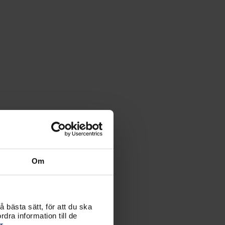
Om
 bästa sätt, för att du ska
dra information till de
r.