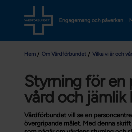
Engagemang och påverkan
M
Hem
Om Vårdförbundet
Vilka vi är och v
Styrning för en
vård och jämlik 
Vårdförbundet vill se en personcentr
övergripande målet. Med denna skrift vi
som pågår om vårdens styrning och st