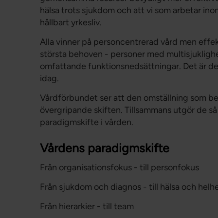
hälsa trots sjukdom och att vi som arbetar ino
hållbart yrkesliv.
Alla vinner på personcentrerad vård men effekt
största behoven - personer med multisjukligh
omfattande funktionsnedsättningar. Det är des
idag.
Vårdförbundet ser att den omställning som beh
övergripande skiften. Tillsammans utgör de så
paradigmskifte i vården.
Vårdens paradigmskifte
Från organisationsfokus - till personfokus
Från sjukdom och diagnos - till hälsa och helh
Från hierarkier - till team