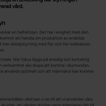
Förtroendevald
rerad vård.
Student
Chef
yn
erkar en helhetssyn. Det har i enighet med den
r kommit att handla om produktion av enskilda
lt mer detaljstyrning med fler och fler indikatorer
er.
ttrade. När fokus läggs på ensidig och kortsiktig
 en verksamhet ska skapa att komma i skymundan.
inte används optimalt och att människor kan komma
manhållen vård kan vi se till att vi använder våra
 idag, att vården stödjer varje människas rätt till