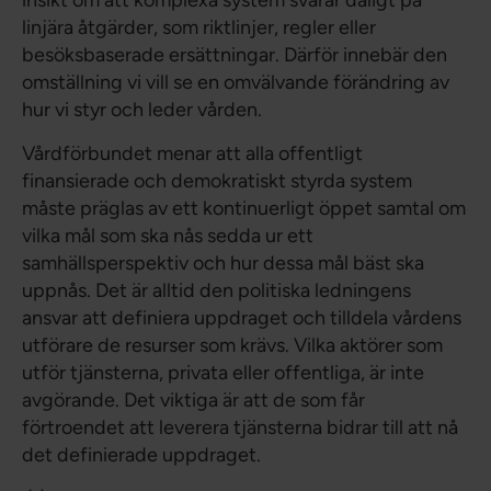
insikt om att komplexa system svarar dåligt på
linjära åtgärder, som riktlinjer, regler eller
besöksbaserade ersättningar. Därför innebär den
omställning vi vill se en omvälvande förändring av
hur vi styr och leder vården.
Vårdförbundet menar att alla offentligt
finansierade och demokratiskt styrda system
måste präglas av ett kontinuerligt öppet samtal om
vilka mål som ska nås sedda ur ett
samhällsperspektiv och hur dessa mål bäst ska
uppnås. Det är alltid den politiska ledningens
ansvar att definiera uppdraget och tilldela vårdens
utförare de resurser som krävs. Vilka aktörer som
utför tjänsterna, privata eller offentliga, är inte
avgörande. Det viktiga är att de som får
förtroendet att leverera tjänsterna bidrar till att nå
det definierade uppdraget.