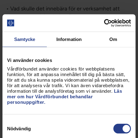
• Vad skulle det innebära för er verksamhet att
kommuner och landsting fick ett gemensamt
ansvar för en sammanhållen vård för patienter med
stora/komplexa behov?
Samtycke
Information
Om
• På vilket sätt kan den politiska styrningen
underlätta och stimulera innovation?
Vi använder cookies
(2) Som exempel se slutrapport till SKL om
”Trygg
Vårdförbundet använder cookies för webbplatsens
hemgång i Ronneby”
.
funktion, för att anpassa innehållet till dig på bästa sätt,
för att du ska kunna spela videomaterial på webbplatsen,
för att analysera vår trafik. Vi kan även vidarebefordra
Ersättningssystem – skapa grundtrygghet och
information till de analysföretag som vi använder.
Läs
förutsättningar för innovation
mer om hur Vårdförbundet behandlar
personuppgifter.
Ersättningssystemens utformning är viktig för att
främja en personcentrerad vård och för att vården
ska hålla samman för varje person. De måste skapa
Samtyckesval
utrymme för att lyssna på berättelsen i vårdmötet
Nödvändig
och samtidigt – i ett större perspektiv – ge