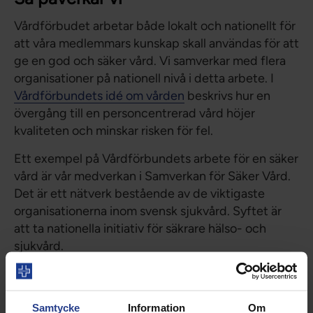
Vårdförbudet arbetar både lokalt och nationellt för
att våra medlemmars kunskap skall användas för att
ge en god och säker vård. Vi samverkar med flera
organisationer på nationell nivå i detta arbete. I
Vårdförbundets idé om vården
beskrivs hur en
övergång till en personcentrerad vård höjer
kvaliteten och minskar risken för fel.
Ett exempel på Vårdförbundets arbete för en säker
vård är vår medverkan i Samverkan för Säker Vård.
Det är ett nätverk bestående av de viktigaste
organisationerna inom svensk sjukvård. Syftet är
att ta nationella initiativ för säkrare hälso- och
sjukvård.
Här kan du läsa mer om det arbete som bedrivs
nationellt för en säker vård:
Samtycke
Information
Om