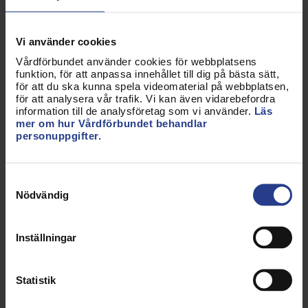
Socialstyrelsen
Landstingens ömsesidiga försäkringsbolag
(LÖF)
Vi använder cookies
Sveriges Kommuner och Regioner (SKR)
Vårdförbundet använder cookies för webbplatsens
funktion, för att anpassa innehållet till dig på bästa sätt,
för att du ska kunna spela videomaterial på webbplatsen,
Hälsosam arbetsmiljö
för att analysera vår trafik. Vi kan även vidarebefordra
information till de analysföretag som vi använder.
Läs
mer om hur Vårdförbundet behandlar
För att kunna bidra till en säker vård behöver du en
personuppgifter.
bra arbetsmiljö. Här är tre områden som är
avgörande för en säker vård som beskrivs i
Vårdförbundets idé för en hälsosam arbetsmiljö:
Samtyckesval
Nödvändig
Dialog och samarbete på arbetsplatsen skapar
en god säkerhetskultur
Vila och återhämtning är avgörande för varje
Inställningar
medarbetares hälsa och ska vara självklar för
alla
Det ska finnas rutiner och arbetssätt som
Statistik
förebygger ohälsosam stress