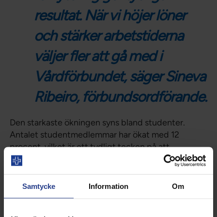
resultat. När vi höjer löner
och stärker arbetstiderna
väljer fler att gå med i
Vårdförbundet, säger Sineva
Ribeiro, förbundsordförande.
Den starkaste ökningen syns bland studenter.
Antalet studentmedlemmar har ökat med 12
procent, vilket är ett tydligt tecken på att
morgondagens professioner tidigt väljer facklig
gemenskap och inflytande.
Samtycke
Information
Om
– Det är glädjande att se hur fler studenter hittar
till Vårdförbundet. Genom att öppna dörrar, guida
och inspirera skapar vi förutsättningar för