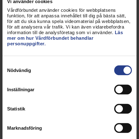
Vi använder cookies
utveckling i arbetslivet, både för individen och
Vårdförbundet använder cookies för webbplatsens
tillsammans med andra, säger Sineva Ribeiro.
funktion, för att anpassa innehållet till dig på bästa sätt,
för att du ska kunna spela videomaterial på webbplatsen,
Även bland yrkesverksamma märks ett tydligt
för att analysera vår trafik. Vi kan även vidarebefordra
information till de analysföretag som vi använder.
Läs
uppsving. Under december ökade antalet nya
mer om hur Vårdförbundet behandlar
inträden med 42 procent jämfört med samma
personuppgifter.
period föregående år.
Samtyckesval
Ökat facklig engagemang
Nödvändig
Samtidigt växer det fackliga engagemanget runt
om i landet. Antalet förtroendevalda har ökat med
Inställningar
5 procent jämfört med föregående år. Det stärker
den fackliga närvaron nära medlemmarnas vardag
Statistik
och gör det möjligt att driva frågor där de gör
störst skillnad.
Marknadsföring
– När vi växer, både i antal och engagemang,
bygger vi starka lokala organisationer. Tillsammans