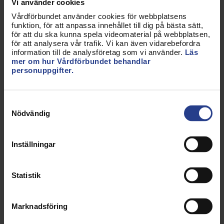
Vi använder cookies
utveckling i arbetslivet, både för individen och
Vårdförbundet använder cookies för webbplatsens
tillsammans med andra, säger Sineva Ribeiro.
funktion, för att anpassa innehållet till dig på bästa sätt,
för att du ska kunna spela videomaterial på webbplatsen,
Även bland yrkesverksamma märks ett tydligt
för att analysera vår trafik. Vi kan även vidarebefordra
information till de analysföretag som vi använder.
Läs
uppsving. Under december ökade antalet nya
mer om hur Vårdförbundet behandlar
inträden med 42 procent jämfört med samma
personuppgifter.
period föregående år.
Samtyckesval
Ökat facklig engagemang
Nödvändig
Samtidigt växer det fackliga engagemanget runt
om i landet. Antalet förtroendevalda har ökat med
Inställningar
5 procent jämfört med föregående år. Det stärker
den fackliga närvaron nära medlemmarnas vardag
Statistik
och gör det möjligt att driva frågor där de gör
störst skillnad.
Marknadsföring
– När vi växer, både i antal och engagemang,
bygger vi starka lokala organisationer. Tillsammans