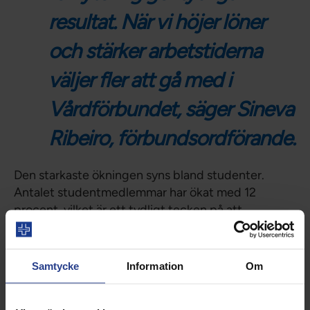
resultat. När vi höjer löner
och stärker arbetstiderna
väljer fler att gå med i
Vårdförbundet, säger Sineva
Ribeiro, förbundsordförande.
Den starkaste ökningen syns bland studenter.
Antalet studentmedlemmar har ökat med 12
procent, vilket är ett tydligt tecken på att
morgondagens professioner tidigt väljer facklig
gemenskap och inflytande.
Samtycke
Information
Om
– Det är glädjande att se hur fler studenter hittar
till Vårdförbundet. Genom att öppna dörrar, guida
och inspirera skapar vi förutsättningar för