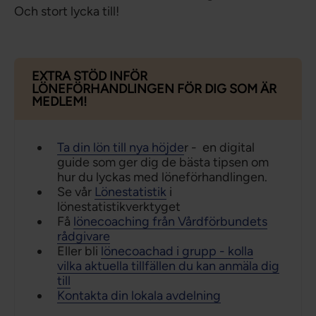
Och stort lycka till!
EXTRA STÖD INFÖR
LÖNEFÖRHANDLINGEN FÖR DIG SOM ÄR
MEDLEM!
Ta din lön till nya höjde
r - en digital
guide som ger dig de bästa tipsen om
hur du lyckas med löneförhandlingen.
Se vår
Lönestatistik
i
lönestatistikverktyget
Få
lönecoaching från Vårdförbundets
rådgivare
Eller bli
lönecoachad i grupp - kolla
vilka aktuella tillfällen du kan anmäla dig
till
Kontakta din lokala avdelning