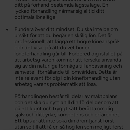
ditt på förhand bestämda lägsta läge. En
lyckad förhandling närmar sig alltid ditt
optimala löneläge.
Fundera över ditt mindset. Du ska inte be om
ursäkt för att du begär en skälig lön. Det är
professionellt att lägga ett högre löneanspråk
och det visar på att du vet hur en
löneförhandling går till. Förbered dig istället på
att arbetsgivaren kommer att försöka använda
sig av din naturliga förmåga till anpassning och
samvete i förhållande till omvärlden. Detta är
inte relevant för dig i din löneförhandling utan
arbetsgivarens problematik att lösa.
Förhandlingen består till delar av maktbalans
och det ska du nyttja till din fördel genom att
på ett lugnt och tryggt sätt berätta om dig
själv och ditt yrke, kompetens och erfarenhet.
Ett tips är att inte söka din drömtjänst först
utan se till att få en så hög lön som möjligt först