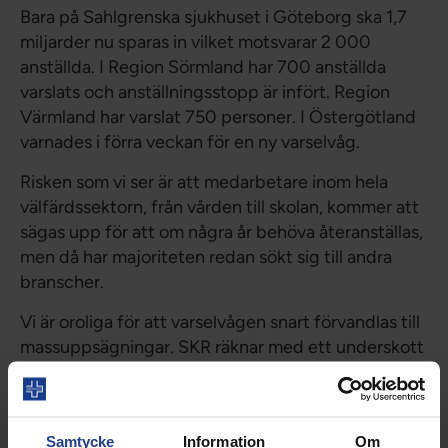
Bara på Sahlgrenska sjukhuset i Göteborg ska 1,7
miljarder nu sparas in vilket motsvarar 2 000
anställda. I Region Sörmland har 700 anställda
varslats och anställningsstopp är infört. Region
Värmland har varslat 750 personer. I Östergötland
varnades i förra veckan för en ny varselvåg.
Risken som vi ser är att medarbetare inom hela
välfärdssektorn, från vården till skolan, kommer att
sägas upp för att om några år behöva återanställas,
men då har majoriteten redan sökt sig till andra
branscher.
Vi är oroliga för att varselvågen snart förvandlas till
massuppsägningar. SKR räknar med ett underskott
för regionerna på 24 miljarder kronor bara i år.
Staten får till skillnad från välfärdens arbetsgivare
gå med underskott och kan låna pengar billigare än
Samtycke
Information
Om