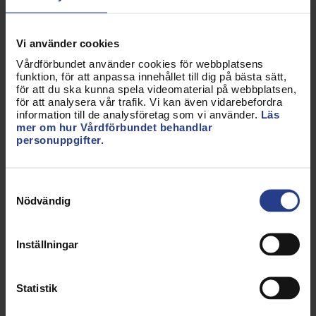
någon annan. Därför är det viktigt att
statsministerns löfte också har täckning i
Vi använder cookies
kommande budget; att regeringen tillfälligt täcker
upp för att inte välfärden ska behöva massvarsla.
Vårdförbundet använder cookies för webbplatsens
funktion, för att anpassa innehållet till dig på bästa sätt,
för att du ska kunna spela videomaterial på webbplatsen,
Krisen gäller inte bara vården, även om det är där
för att analysera vår trafik. Vi kan även vidarebefordra
den har blivit mest akut. Vi ser nu tydligt att
information till de analysföretag som vi använder.
Läs
kommunernas verksamheter börjar skära ner och
mer om hur Vårdförbundet behandlar
personuppgifter.
personal sägs upp inom skolan, omsorgen och
socialtjänsten.
Samtyckesval
Det införs anställningsstopp i nästan hela
Nödvändig
välfärdssektorn.
Vi ser en risk för en skola som inte kan hjälpa varje
Inställningar
barn och en socialtjänst som inte har tillräckliga
resurser för det förebyggande arbetet.
Statistik
Den 15 april har regeringen en chans att redan i år