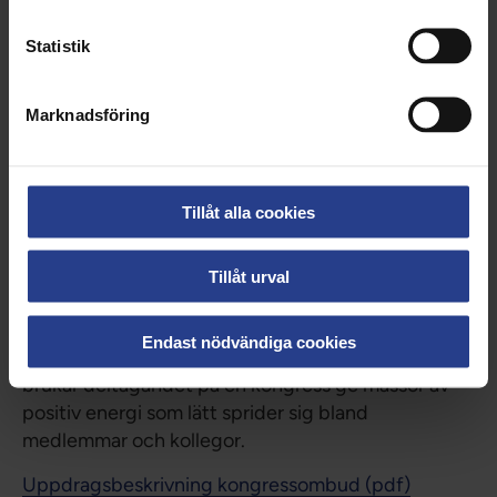
förlorad arbetstid.
Statistik
Arbete under kongressen
Under kongressen är kongressombudet på plats
Marknadsföring
för att representera sina medlemmar och fatta
beslut i olika frågor.
Arbete efter kongressen
Tillåt alla cookies
Efter kongressen förmedlar kongressombudet sina
upplevelser från kongressen, berättar om besluten
Tillåt urval
som fattades och om arbetet framåt.
Kongressombudet uppmuntrar sina kollegor att
Endast nödvändiga cookies
engagera sig och sprider goda exempel. Ofta
brukar deltagandet på en kongress ge massor av
positiv energi som lätt sprider sig bland
medlemmar och kollegor.
Uppdragsbeskrivning kongressombud (pdf)