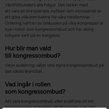
Vårdförbundets alla frågor. Det räcker med
att vara en bra lyssnare, nyfiken och intresserad av
att göra villkoren bättre för våra medlemmar.
Omkring hälften av ombuden på våra kongresser är
nya i rollen som kongressombud och har aldrig
tidigare varit på en kongress.
Hur blir man vald
till kongressombud?
Varje avdelning väljer sina egna kongressombud på
det lokala årsmötet.
Vad ingår i rollen
som kongressombud?
Att vara kongressombud, eller ersättare till ett
kongressombud innebär ett åtagande som i tid