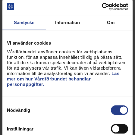
pågår fram till nästa kongress, även om merparten
av arbetet sker tiden inför, under och direkt efter
avslutad kongress. Beroende på hur stor
Samtycke
Information
Om
avdelningen är och hur många kongressombud
som finns kan arbetet se lite olika ut. Eftersom
uppdraget är ideellt kan kongressombudet själv
Vi använder cookies
påverka hur mycket tid och
Vårdförbundet använder cookies för webbplatsens
funktion, för att anpassa innehållet till dig på bästa sätt,
engagemang som kan läggas på
för att du ska kunna spela videomaterial på webbplatsen,
uppdraget. Men kongressombudet står aldrig
för att analysera vår trafik. Vi kan även vidarebefordra
ensam, där finns alltid stöd från
information till de analysföretag som vi använder.
Läs
mer om hur Vårdförbundet behandlar
avdelningsstyrelsen och organisationen.
personuppgifter.
Arbete inför kongressen
Samtyckesval
Inför kongressen blir kongressombudet inbjuden
Nödvändig
till att delta i utbildningar för att på bästa sätt
kunna genomföra
uppdraget. Kongressombudet får ersättning för
Inställningar