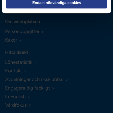
Endast nödvändiga cookies
0771-420 420
Om webbplatsen
Personuppgifter
Kakor
Hitta direkt
Lönestatistik
Kontakt
Avdelningar och riksklubbar
Engagera dig fackligt
In English
Vårdfokus