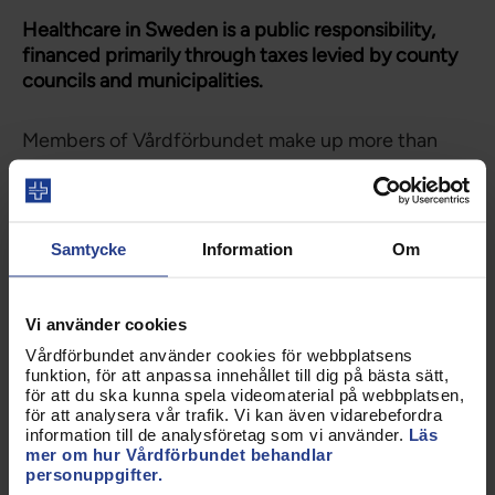
Healthcare in Sweden is a public responsibility,
financed primarily through taxes levied by county
councils and municipalities.
Members of Vårdförbundet make up more than
one fourth of all employees in the Swedish
healthcare sector.
Read more about Sweden and the Swedish
Samtycke
Information
Om
healthcare system at
Sweden. se
and
The National
Board of Health and Welfare’s
websites.
Vi använder cookies
Uppdaterad:
22 maj 2023
Vårdförbundet använder cookies för webbplatsens
funktion, för att anpassa innehållet till dig på bästa sätt,
Kategorier:
Om Vårdförbundet
Internationellt
för att du ska kunna spela videomaterial på webbplatsen,
för att analysera vår trafik. Vi kan även vidarebefordra
Nationellt
information till de analysföretag som vi använder.
Läs
mer om hur Vårdförbundet behandlar
personuppgifter.
Dela sidan: