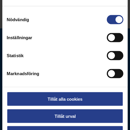
Samtyckesval
Nödvändig
Inställningar
Statistik
Marknadsföring
Vårdförbundet
Box 3260
103 65
Stockholm
Tillåt alla cookies
Besöksadress
Adolf Fredriks Kyrkogata 11
Tillåt urval
Kontakta oss