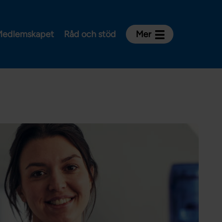
edlemskapet
Råd och stöd
Mer
Kontakt
Avdelningar och riksklubbar
Om Vårdförbundet
Press
Aktiviteter och utbildningar
För dig som är:
Sjuksköterska
Barnmorska
Röntgensjuksköterska
Biomedicinsk analytiker