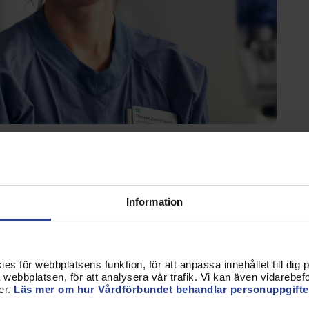
Förtroendevald
Student
Chef
Sweden
nsibility, financed primarily through
Information
nicipalities.
one fourth of all employees in the Swedish
s för webbplatsens funktion, för att anpassa innehållet till dig på
webbplatsen, för att analysera vår trafik. Vi kan även vidarebefor
er.
Läs mer om hur Vårdförbundet behandlar personuppgifte
althcare system at
Sweden. se
and
The National