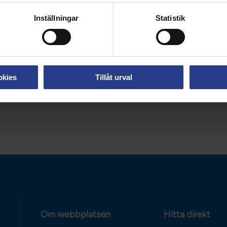
Inställningar
Statistik
llt
Nationellt
okies
Tillåt urval
Om webbplatsen
Hitta direkt