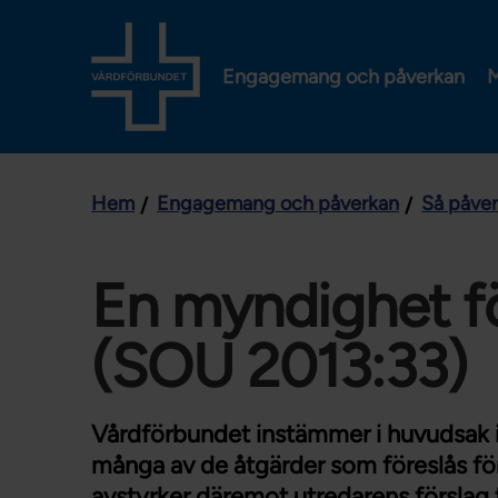
Engagemang och påverkan
M
Hem
Engagemang och påverkan
Så påve
En myndighet fö
(SOU 2013:33)
Vårdförbundet instämmer i huvudsak i
många av de åtgärder som föreslås fö
avstyrker däremot utredarens förslag 