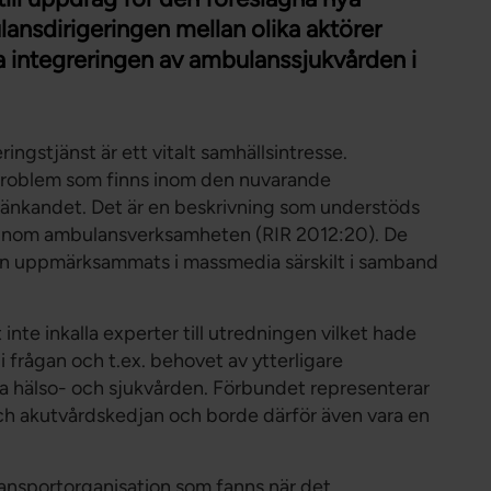
Förtroendevald
nsdirigeringen mellan olika aktörer
Student
integreringen av ambulanssjukvården i
Chef
ngstjänst är ett vitalt samhällsintresse.
 problem som finns inom den nuvarande
etänkandet. Det är en beskrivning som understöds
er inom ambulansverksamheten (RIR 2012:20). De
sten uppmärksammats i massmedia särskilt i samband
 inte inkalla experter till utredningen vilket hade
 frågan och t.ex. behovet av ytterligare
ga hälso- och sjukvården. Förbundet representerar
och akutvårdskedjan och borde därför även vara en
ransportorganisation som fanns när det