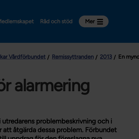
edlemskapet
Råd och stöd
Mer
Kontakt
Avdelningar och riksklubbar
rkar Vårdförbundet
Remissyttranden
2013
En mynd
Om Vårdförbundet
Press
Aktiviteter och utbildningar
r alarmering
För dig som är:
Sjuksköterska
Barnmorska
 utredarens problembeskrivning och i
Röntgensjuksköterska
r att åtgärda dessa problem. Förbundet
Biomedicinsk analytiker
till uppdrag för den föreslagna nya