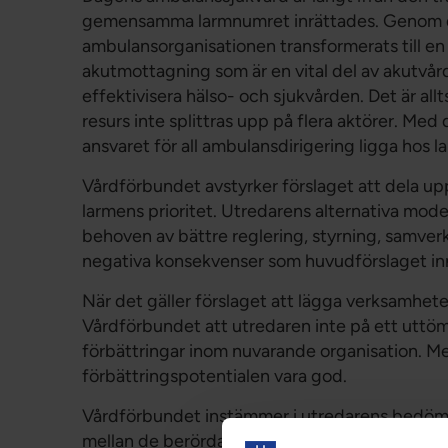
gemensamma larmnumret inrättades. Genom de
ambulansorganisationen transformerats till e
akutmottagning som är en vital del av akutvår
effektivisera hälso- och sjukvården. Det är al
resurs inte splittras upp på flera aktörer. Me
ansvaret för all ambulansdirigering ligga hos l
Vårdförbundet avstyrker förslaget att dela upp
larmens prioritet. Utredarens alternativa modell
behoven av bättre reglering, styrning, samverk
negativa konsekvenser som huvudförslaget in
När det gäller förslaget att lägga verksamhet
Vårdförbundet att utredaren inte på ett uttöm
förbättringar inom nuvarande organisation. Med
förbättringspotentialen vara god.
Vårdförbundet instämmer i utredarens bedömn
mellan de berörda myndigheterna och att sta