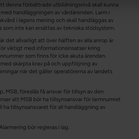
att denna förbättrade utbildningsnivå skall kunna
 med handläggningen av vårdärenden. Larm i
ukvård i lagens mening och skall handläggas av
 som inte kan ersättas av tekniska stödsystem.
det allvarligt att över hälften av alla anrop är
r viktigt med informationsinsatser kring
onnummer som finns för icke akuta ärenden.
 med skärpta krav på och uppföljning av
örningar när det gäller operatörerna av landets
MSB, föreslås få ansvar för tillsyn av den
ser att MSB bör ha tillsynsansvar för larmnumret
 ha tillsynsansvaret för all handläggning av
larmering bör regleras i lag.