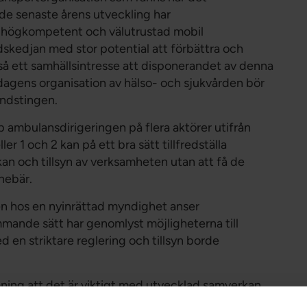
 senaste årens utveckling har
n högkompetent och välutrustad mobil
dskedjan med stor potential att förbättra och
ltså ett samhällsintresse att disponerandet av denna
d dagens organisation av hälso- och sjukvården bör
andstingen.
 ambulansdirigeringen på flera aktörer utifrån
er 1 och 2 kan på ett bra sätt tillfredställa
an och tillsyn av verksamheten utan att få de
nebär.
en hos en nyinrättad myndighet anser
mande sätt har genomlyst möjligheterna till
 en striktare reglering och tillsyn borde
ing att det är viktigt med utvecklad samverkan
ten understödjer detta. Förbundet instämmer