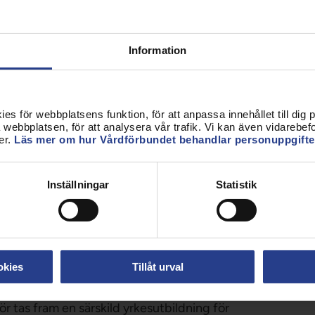
all ha samma ansvar och uppgifter såväl i vardag
Information
örslaget att inrätta en ny myndighet avstår vi från
t vill däremot framhålla att modern informations-
amordning till ett fåtal stora larmcentraler inte
kompetensförsörjning.
s för webbplatsens funktion, för att anpassa innehållet till dig på
webbplatsen, för att analysera vår trafik. Vi kan även vidarebefor
 aktörerna inom alarmeringstjänsten anser
er.
Läs mer om hur Vårdförbundet behandlar personuppgifte
 tekniska nivå innebär en stor
mhanteringen vissa fall. Förbundet vill dock
Inställningar
Statistik
em inte nödvändigtvis är framtagandet av en
ör många avskräckande exempel på havererade IT-
rade gränssnitt för informationsutbyte som de olika
okies
Tillåt urval
.
r tas fram en särskild yrkesutbildning för