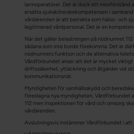
larmoperatörer. Det är dock ett missförstånd 
ersätta sjuksköterskekompetensen i samband
vårdärenden är att betrakta som hälso- och sj
legitimerad vårdpersonal. Det är en kompetens
När det gäller belastningen på nödnumret 112 är 
sådana som inte borde förekomma. Det är därfö
nödnumrets funktion och de alternativa telef
Vårdförbundet anser att det är mycket viktigt
driftssäkerhet, yttäckning och åtgärder vid st
kommunikationsnät.
Myndigheten för samhällsskydd och beredskap, 
föreslagna nya myndigheten. Vårdförbundet an
112 men Inspektionen för vård och omsorg skall
vårdärenden.
Avslutningsvis instämmer Vårdförbundet i att A