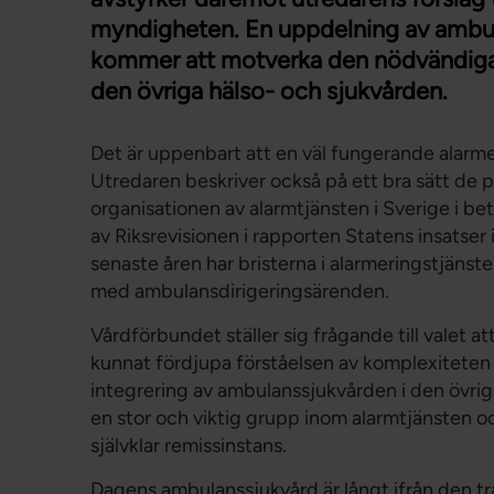
myndigheten. En uppdelning av ambula
kommer att motverka den nödvändiga 
den övriga hälso- och sjukvården.
Det är uppenbart att en väl fungerande alarmeri
Utredaren beskriver också på ett bra sätt de
organisationen av alarmtjänsten i Sverige i b
av Riksrevisionen i rapporten Statens insats
senaste åren har bristerna i alarmeringstjän
med ambulansdirigeringsärenden.
Vårdförbundet ställer sig frågande till valet att
kunnat fördjupa förståelsen av komplexiteten i
integrering av ambulanssjukvården i den övri
en stor och viktig grupp inom alarmtjänsten 
självklar remissinstans.
Dagens ambulanssjukvård är långt ifrån den t