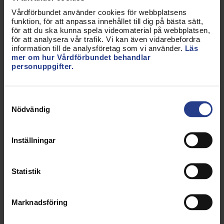
internet har stor spridning och man kan aldrig
Vårdförbundet använder cookies för webbplatsens
garantera för vilka syften de används.
funktion, för att anpassa innehållet till dig på bästa sätt,
för att du ska kunna spela videomaterial på webbplatsen,
för att analysera vår trafik. Vi kan även vidarebefordra
Observera att förbundet tveksamhet enbart
information till de analysföretag som vi använder.
Läs
handlar om att uppgifterna ska finnas på internet
mer om hur Vårdförbundet behandlar
och att det inte handlar om huruvida uppgifterna
personuppgifter.
ska vara offentliga. Det ska självklart vara möjligt
för allmänheten att kunna kontrollera yrkesutövares
Samtyckesval
legitimation genom kontakter med Socialstyrelsen.
Nödvändig
Om förslaget genomförs är Vårdförbundet
tveksamt till att man utesluter uppgifter om
Inställningar
personer som har prövotid. Den som har prövotid är
fortfarande legitimerad och prövotid innebär inte
Statistik
någon behörighetsinskränkning. Om man har
prövotid bedöms man fortfarande kunna utöva sitt
yrke tillfredställande.
Marknadsföring
Likaså bör man överväga om inte uppgifter om