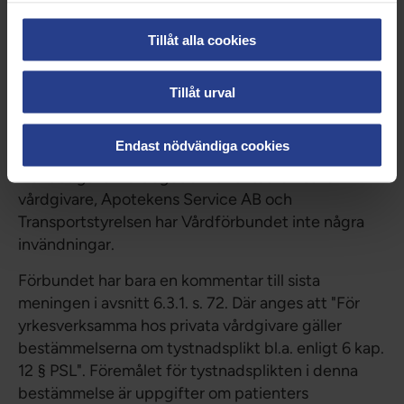
specialistutbildning för sjuksköterskor enligt
högskoleförordningen bör finnas med i HOSP-
Tillåt alla cookies
registret och att dessa uppgifter även ska framgå
av direktåtkomsten.
Tillåt urval
Direktåtkomst för vårdgivare, Apotekens Service
AB och Transportstyrelsen
Endast nödvändiga cookies
När det gäller förslaget om direktåtkomst för
vårdgivare, Apotekens Service AB och
Transportstyrelsen har Vårdförbundet inte några
invändningar.
Förbundet har bara en kommentar till sista
meningen i avsnitt 6.3.1. s. 72. Där anges att "För
yrkesverksamma hos privata vårdgivare gäller
bestämmelserna om tystnadsplikt bl.a. enligt 6 kap.
12 § PSL". Föremålet för tystnadsplikten i denna
bestämmelse är uppgifter om patienters