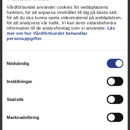
internet har stor spridning och man kan aldrig
Vårdförbundet använder cookies för webbplatsens
garantera för vilka syften de används.
funktion, för att anpassa innehållet till dig på bästa sätt,
för att du ska kunna spela videomaterial på webbplatsen,
för att analysera vår trafik. Vi kan även vidarebefordra
Observera att förbundet tveksamhet enbart
information till de analysföretag som vi använder.
Läs
handlar om att uppgifterna ska finnas på internet
mer om hur Vårdförbundet behandlar
och att det inte handlar om huruvida uppgifterna
personuppgifter.
ska vara offentliga. Det ska självklart vara möjligt
för allmänheten att kunna kontrollera yrkesutövares
Samtyckesval
legitimation genom kontakter med Socialstyrelsen.
Nödvändig
Om förslaget genomförs är Vårdförbundet
tveksamt till att man utesluter uppgifter om
Inställningar
personer som har prövotid. Den som har prövotid är
fortfarande legitimerad och prövotid innebär inte
Statistik
någon behörighetsinskränkning. Om man har
prövotid bedöms man fortfarande kunna utöva sitt
yrke tillfredställande.
Marknadsföring
Likaså bör man överväga om inte uppgifter om