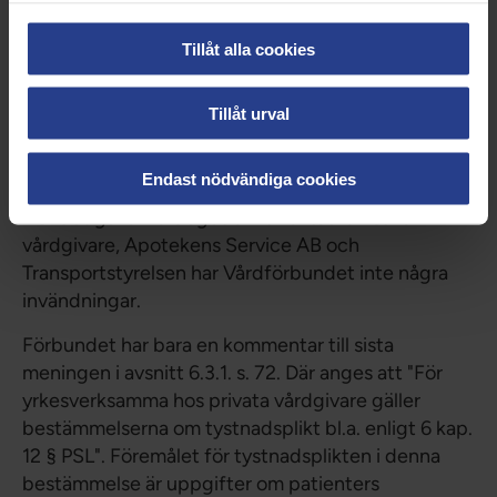
specialistutbildning för sjuksköterskor enligt
högskoleförordningen bör finnas med i HOSP-
Tillåt alla cookies
registret och att dessa uppgifter även ska framgå
av direktåtkomsten.
Tillåt urval
Direktåtkomst för vårdgivare, Apotekens Service
AB och Transportstyrelsen
Endast nödvändiga cookies
När det gäller förslaget om direktåtkomst för
vårdgivare, Apotekens Service AB och
Transportstyrelsen har Vårdförbundet inte några
invändningar.
Förbundet har bara en kommentar till sista
meningen i avsnitt 6.3.1. s. 72. Där anges att "För
yrkesverksamma hos privata vårdgivare gäller
bestämmelserna om tystnadsplikt bl.a. enligt 6 kap.
12 § PSL". Föremålet för tystnadsplikten i denna
bestämmelse är uppgifter om patienters