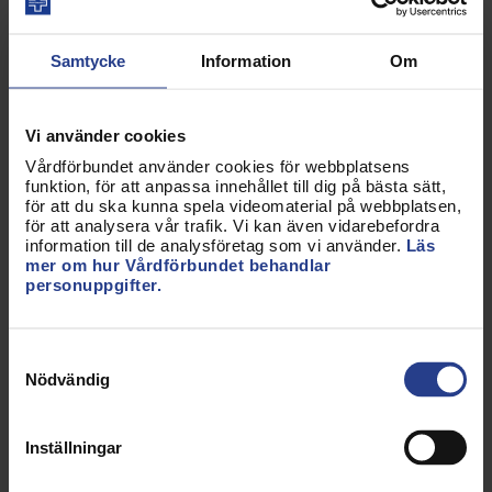
Funktionen utför även fördjupade bedömningar,
initierar behandling och åtgärder samt handleder
Samtycke
Information
Om
teamet.
Förslag på kompetenskrav
Vi använder cookies
Vårdförbundet använder cookies för webbplatsens
I Sverige definierar vi en avancerad
funktion, för att anpassa innehållet till dig på bästa sätt,
specialistsjuksköterska som ”en
för att du ska kunna spela videomaterial på webbplatsen,
för att analysera vår trafik. Vi kan även vidarebefordra
specialistsjuksköterska som erhållit en fördjupad
information till de analysföretag som vi använder.
Läs
omvårdnadskompetens tillsammans med utökad
mer om hur Vårdförbundet behandlar
personuppgifter.
medicinsk kunskap”.
För att kunna anamma titeln avancerad
Samtyckesval
specialistsjuksköterska, behövs både
Nödvändig
specialistsjuksköterskeexamen och masterexamen
i omvårdnad, samt ett statligt reglerat
fortbildningsprogram.
Inställningar
Att välja en klinisk karriär som avancerad