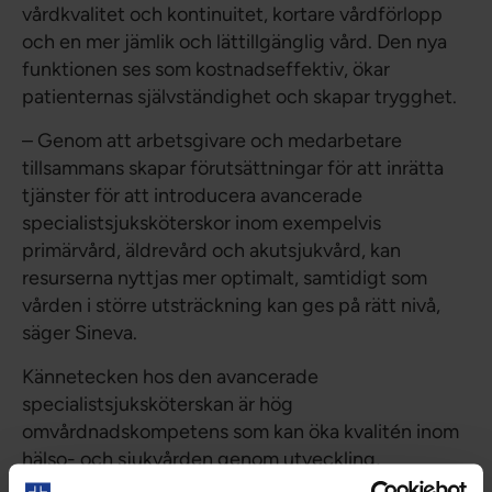
vårdkvalitet och kontinuitet, kortare vårdförlopp
och en mer jämlik och lättillgänglig vård. Den nya
funktionen ses som kostnadseffektiv, ökar
patienternas självständighet och skapar trygghet.
– Genom att arbetsgivare och medarbetare
tillsammans skapar förutsättningar för att inrätta
tjänster för att introducera avancerade
specialistsjuksköterskor inom exempelvis
primärvård, äldrevård och akutsjukvård, kan
resurserna nyttjas mer optimalt, samtidigt som
vården i större utsträckning kan ges på rätt nivå,
säger Sineva.
Kännetecken hos den avancerade
specialistsjuksköterskan är hög
omvårdnadskompetens som kan öka kvalitén inom
hälso- och sjukvården genom utveckling,
undervisning och forskning inom omvårdnad.