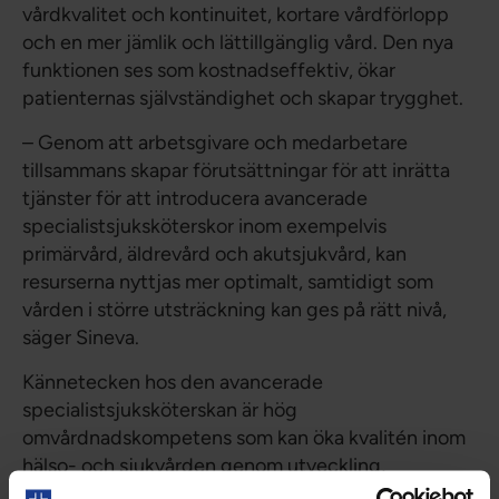
vårdkvalitet och kontinuitet, kortare vårdförlopp
och en mer jämlik och lättillgänglig vård. Den nya
funktionen ses som kostnadseffektiv, ökar
patienternas självständighet och skapar trygghet.
– Genom att arbetsgivare och medarbetare
tillsammans skapar förutsättningar för att inrätta
tjänster för att introducera avancerade
specialistsjuksköterskor inom exempelvis
primärvård, äldrevård och akutsjukvård, kan
resurserna nyttjas mer optimalt, samtidigt som
vården i större utsträckning kan ges på rätt nivå,
säger Sineva.
Kännetecken hos den avancerade
specialistsjuksköterskan är hög
omvårdnadskompetens som kan öka kvalitén inom
hälso- och sjukvården genom utveckling,
undervisning och forskning inom omvårdnad.