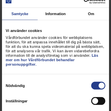
Funktionen utför även fördjupade bedömningar,
initierar behandling och åtgärder samt handleder
Samtycke
Information
Om
teamet.
Förslag på kompetenskrav
Vi använder cookies
Vårdförbundet använder cookies för webbplatsens
I Sverige definierar vi en avancerad
funktion, för att anpassa innehållet till dig på bästa sätt,
specialistsjuksköterska som ”en
för att du ska kunna spela videomaterial på webbplatsen,
för att analysera vår trafik. Vi kan även vidarebefordra
specialistsjuksköterska som erhållit en fördjupad
information till de analysföretag som vi använder.
Läs
omvårdnadskompetens tillsammans med utökad
mer om hur Vårdförbundet behandlar
personuppgifter.
medicinsk kunskap”.
För att kunna anamma titeln avancerad
Samtyckesval
specialistsjuksköterska, behövs både
Nödvändig
specialistsjuksköterskeexamen och masterexamen
i omvårdnad, samt ett statligt reglerat
fortbildningsprogram.
Inställningar
Att välja en klinisk karriär som avancerad