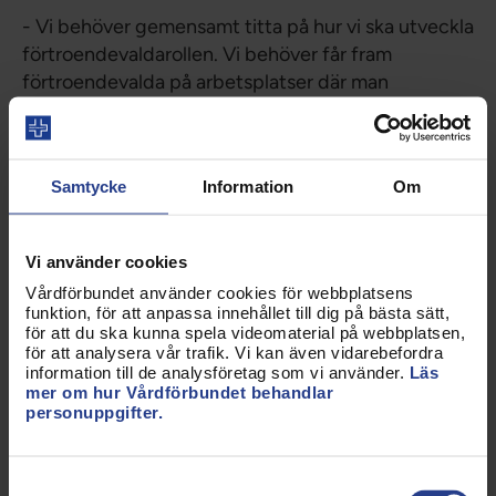
- Vi behöver gemensamt titta på hur vi ska utveckla
förtroendevaldarollen. Vi behöver får fram
förtroendevalda på arbetsplatser där man
traditionellt inte har haft våra roller.
Efter talet från Therese Svanström tackade
förbundsordförande Sineva Ribeiro personer som
Samtycke
Information
Om
avgick från uppdrag. Hon tackade även bland
annat mötespresidiet, som fick stående ovationer.
Vi använder cookies
Därefter höll hon avslutningstal där hon återknöt till
Vårdförbundet använder cookies för webbplatsens
invigningen och pandemin där fyra medlemmar
funktion, för att anpassa innehållet till dig på bästa sätt,
för att du ska kunna spela videomaterial på webbplatsen,
berättade som sina erfarenheter kring hur arbetet
för att analysera vår trafik. Vi kan även vidarebefordra
förändrades under coronapandemin.
information till de analysföretag som vi använder.
Läs
mer om hur Vårdförbundet behandlar
- Vi går ur pandemin otroligt mycket starkare än
personuppgifter.
innan.
Hon lyfte att nu efter pandemin så förstod fler vad
Samtyckesval