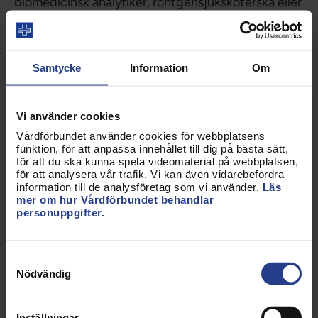
biomedicinsk analytiker, röntgensjuksköterska eller
sjuksköterska. Ordföranden väljs för två år och
övriga i styrelsen för uppdrag på ett år.
Vårdförbundet Student, som är en del av
Samtycke
Information
Om
Vårdförbundet, driver frågor gällande studierna,
den verksamhetsförlagda utbildningen (VFU) och
Vi använder cookies
yrket i sig. Studentstyrelsen delar bland annat ut
pris till den handledare som utmärker sig extra
Vårdförbundet använder cookies för webbplatsens
funktion, för att anpassa innehållet till dig på bästa sätt,
positivt under studenternas VFU – eftersom en bra
för att du ska kunna spela videomaterial på webbplatsen,
handledare inspirerar studenter i sitt framtida yrke.
för att analysera vår trafik. Vi kan även vidarebefordra
information till de analysföretag som vi använder.
Läs
Mer om Årets Studenthandledare finns att läsa här.
mer om hur Vårdförbundet behandlar
personuppgifter.
Styrelsen i sin helhet:
Ordförande:
Mohammed Aljabery,
Samtyckesval
röntgensjuksköterskeutbildning, Örebro
Nödvändig
Universitet
Vice Ordförande:
Agatha Fältström,
Inställningar