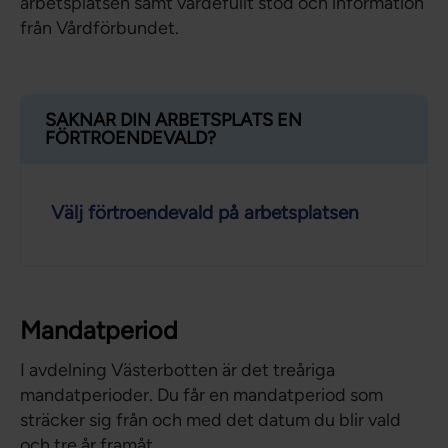
arbetsplatsen samt värdefullt stöd och information
från Vårdförbundet.
SAKNAR DIN ARBETSPLATS EN
FÖRTROENDEVALD?
Välj förtroendevald på arbetsplatsen
Mandatperiod
I avdelning Västerbotten är det treåriga
mandatperioder. Du får en mandatperiod som
sträcker sig från och med det datum du blir vald
och tre år framåt. .