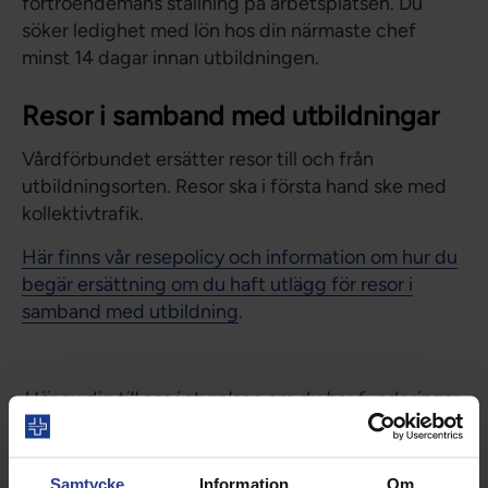
förtroendemans ställning på arbetsplatsen. Du
söker ledighet med lön hos din närmaste chef
minst 14 dagar innan utbildningen.
Resor i samband med utbildningar
Vårdförbundet ersätter resor till och från
utbildningsorten. Resor ska i första hand ske med
kollektivtrafik.
Här finns vår resepolicy och information om hur du
begär ersättning om du haft utlägg för resor i
samband med utbildning
.
Hör av dig till oss i styrelsen
om du har funderingar
kring uppdraget, så berättar vi mer!
Samtycke
Information
Om