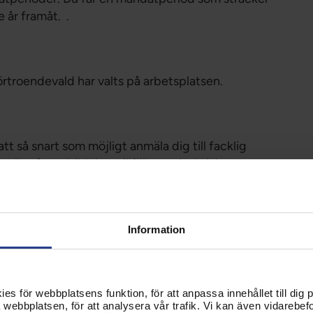
 år framåt. .
rtroendevald har valts på arbetsplatsen.
t så snart som möjligt anmäla dig till facklig
alla våra utbildningstillfällen och aktiviteter
Information
utbildning med lön enligt lag (1974:358) om facklig
u söker ledighet med lön hos din närmaste chef
s för webbplatsens funktion, för att anpassa innehållet till dig på
webbplatsen, för att analysera vår trafik. Vi kan även vidarebefor