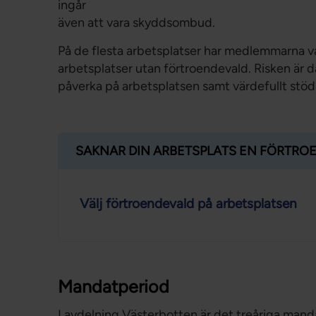
ingår
även att vara skyddsombud.
På de flesta arbetsplatser har medlemmarna va
arbetsplatser utan förtroendevald. Risken är då
påverka på arbetsplatsen samt värdefullt stöd
SAKNAR DIN ARBETSPLATS EN FÖRTRO
Välj förtroendevald på arbetsplatsen
Mandatperiod
I avdelning Västerbotten är det treåriga man