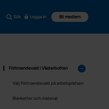
Sök
Logga in
Bli medlem
Förtroendevald i Västerbotten
Välj förtroendevald på arbetsplatsen
Blanketter och material