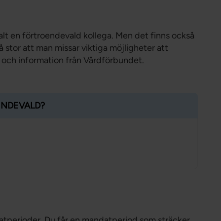
lt en förtroendevald kollega. Men det finns också
 stor att man missar viktiga möjligheter att
 och information från Vårdförbundet.
ENDEVALD?
datperioder. Du får en mandatperiod som sträcker