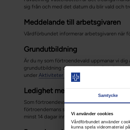
sig från och med det datum du blir vald och tre
Meddelande till arbetsgivaren
Vårdförbundet informerar arbetsgivaren när fö
Grundutbildning
Är du ny som förtroendevald uppmanar vi dig at
grundutbildning dag 1 respektive 2-4. Du hittar 
under
Aktiviteter och utbildningar
.
Ledighet med lön
Samtycke
Som förtroendevald har du rätt att gå facklig 
förtroendemans ställning på arbetsplatsen. D
Vi använder cookies
minst 14 dagar innan utbildningen.
Vårdförbundet använder cookie
kunna spela videomaterial på 