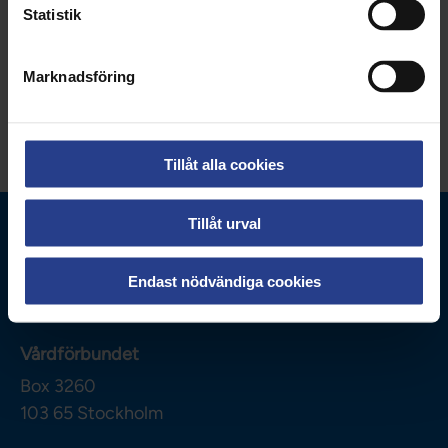
Kategorier:
Engagemang
Student
Politik
Statistik
Om Vårdförbundet
Nationellt
Marknadsföring
Dela sidan:
Tillåt alla cookies
Tillåt urval
Endast nödvändiga cookies
Vårdförbundet
Box 3260
103 65
Stockholm