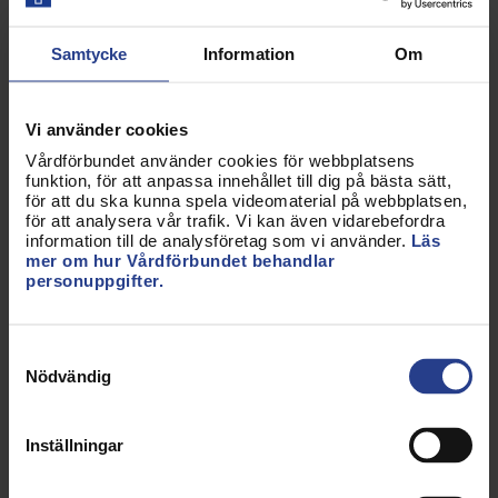
påverkan och fackliga frågor
Deltagande på nationella och internationella
Samtycke
Information
Om
konferenser
Erfarenheter som gör ditt CV starkare och ger
dig försprång i karriären
Vi använder cookies
Vårdförbundet använder cookies för webbplatsens
”Som ledamot får jag vara med och påverka frågor
funktion, för att anpassa innehållet till dig på bästa sätt,
som är viktiga för oss studenter. Jag väljer själv hur
för att du ska kunna spela videomaterial på webbplatsen,
för att analysera vår trafik. Vi kan även vidarebefordra
mycket tid jag lägger – och det känns meningsfullt
information till de analysföretag som vi använder.
Läs
på riktigt.” /Ludvig, styrelseledamot
mer om hur Vårdförbundet behandlar
personuppgifter.
Vill du engagera dig?
Samtyckesval
Hör av dig till
info@vardforbundet.se
Nödvändig
Inställningar
Uppdaterad:
28 jan 2026