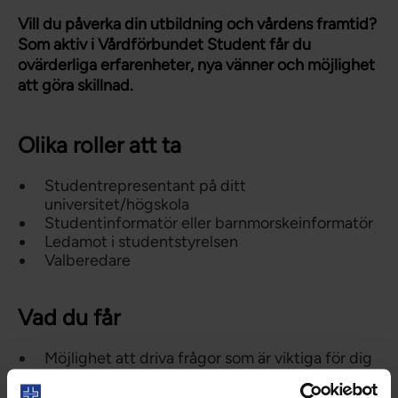
Vill du påverka din utbildning och vårdens framtid?
Som aktiv i Vårdförbundet Student får du
ovärderliga erfarenheter, nya vänner och möjlighet
att göra skillnad.
Olika roller att ta
Studentrepresentant på ditt
universitet/högskola
Studentinformatör eller barnmorskeinformatör
Ledamot i studentstyrelsen
Valberedare
Vad du får
Möjlighet att driva frågor som är viktiga för dig
och dina studiekamrater
Utbildning och nätverk inom ledarskap,