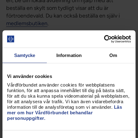
en, be din lokala avdelning om hjälp med att
beställa en skylt som tydligt visar att du är
förtroendevald. Du kan också beställa en själv i
medlemsbutiken
.
Du är en viktig informationskanal
Som förtroendevald får du ofta viktig information
Samtycke
Information
Om
både från din arbetsgivare och från Vårdförbundet.
Sprid den informationen till medlemmar på
arbetsplatsen och ta vara på möjligheten att
Vi använder cookies
påverka din arbetsplats. Vill arbetsgivaren ha
Vårdförbundet använder cookies för webbplatsens
synpunkter på förslag till förändringar? Ta vara på
funktion, för att anpassa innehållet till dig på bästa sätt,
för att du ska kunna spela videomaterial på webbplatsen,
tillfället, samla medlemmar och tyck till.
för att analysera vår trafik. Vi kan även vidarebefordra
information till de analysföretag som vi använder.
Läs
mer om hur Vårdförbundet behandlar
Stötta kollegorna att göra sin röst
personuppgifter.
hörd
Berätta för dina kollegor hur man som medlem kan
Samtyckesval