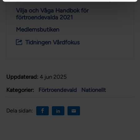
Vilja och Våga Handbok för
förtroendevalda 2021
Medlemsbutiken
Tidningen Vårdfokus
Uppdaterad:
4 jun 2025
Kategorier:
Förtroendevald
Nationellt
Dela sidan: