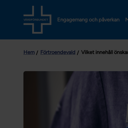
Engagemang och påverkan
M
Hem
Förtroendevald
Vilket innehåll önska