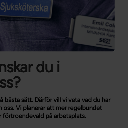
Förtroendevald
Student
Chef
nskar du i
oss?
på bästa sätt. Därför vill vi veta vad du har
n oss. Vi planerar att mer regelbundet
är förtroendevald på arbetsplats.