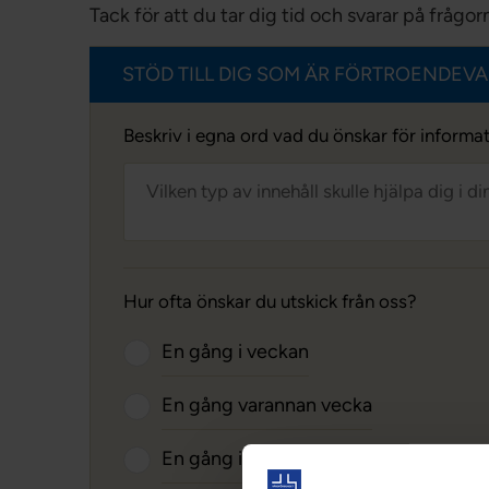
Tack för att du tar dig tid och svarar på frågo
STÖD TILL DIG SOM ÄR FÖRTROENDEVA
Beskriv i egna ord vad du önskar för informat
Hur ofta önskar du utskick från oss?
En gång i veckan
En gång varannan vecka
En gång i månaden