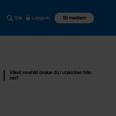
Sök
Logga in
Bli medlem
Vilket innehåll önskar du i utskicken från
oss?