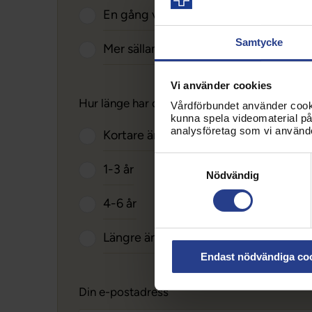
En gång varannan månad
Samtycke
Mer sällan än ovan
Vi använder cookies
Hur länge har du varit förtroendevald?
Vårdförbundet använder cookie
kunna spela videomaterial på 
analysföretag som vi använd
Kortare än 1 år
Samtyckesval
1-3 år
Nödvändig
4-6 år
Längre än 6 år
Endast nödvändiga co
Din e-postadress