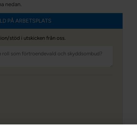
rna nedan.
LD PÅ ARBETSPLATS
ion/stöd i utskicken från oss.