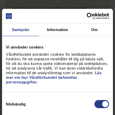
Hur länge har du varit förtroendevald?
Kortare än 1 år
Samtycke
Information
Om
1-3 år
Vi använder cookies
4-6 år
Vårdförbundet använder cookies för webbplatsens
funktion, för att anpassa innehållet till dig på bästa sätt,
för att du ska kunna spela videomaterial på webbplatsen,
för att analysera vår trafik. Vi kan även vidarebefordra
Längre än 6 år
information till de analysföretag som vi använder.
Läs
mer om hur Vårdförbundet behandlar
personuppgifter.
Din e-postadress
Samtyckesval
Nödvändig