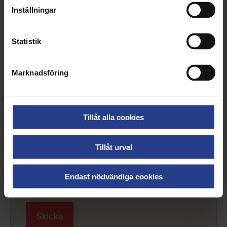
Inställningar
Hantering av personuppgifter
Statistik
Dina uppgifter behandlas enligt gällande
dataskyddslagstiftning.
Läs mer om hur
Vårdförbundet hanterar personuppgifter här
Marknadsföring
Jag har tagit del av informationen om
Tillåt alla cookies
hur Vårdförbundet hanterar
personuppgifter*.
Tillåt urval
Endast nödvändiga cookies
* Obligatoriska fält
Skicka