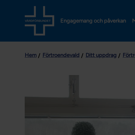
Engagemang och påverkan
M
Hem
Förtroendevald
Ditt uppdrag
Fört