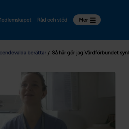
edlemskapet
Råd och stöd
Mer
Kontakt
Avdelningar och riksklubbar
roendevalda berättar
Så här gör jag Vårdförbundet synl
Om Vårdförbundet
Press
Aktiviteter och utbildningar
För dig som är:
Sjuksköterska
Barnmorska
Röntgensjuksköterska
Biomedicinsk analytiker