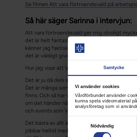
Se filmen Att vara förtroendevald på arbetspl
Så här säger Sarinna i intervjun:
Att vara förtroendevald ger mig otroligt mycke
det är helt fantastiskt. Men arbetssituationen
känner jag faktiskt att jag på riktigt kan göra
det är väldigt givande.
Hur jag visar att Vårdförbundet finns på avde
Samtycke
Det är ju då dels som levande reklampelare. Det v
Vi använder cookies
Det är många som inte riktigt vet vad vårdför
finns. Och så har vi medlemsmöten regelbund
Vårdförbundet använder cookie
kunna spela videomaterial på 
om det händer något akut som vi behöver disk
analysföretag som vi använd
och events som Vårdförbundet ordnar.
Samtyckesval
Det bästa av allt är att jag inte står själv. De
Nödvändig
jobbar heltid med fackliga frågor. Det är bara 