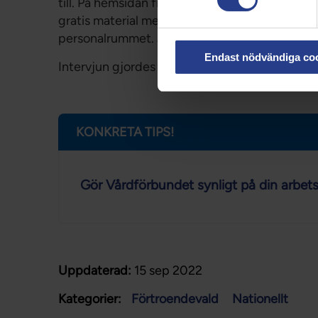
till. På hemsidan finns det massor med informat
gratis material med ännu mer information som 
personalrummet. Jag behöver liksom inte uppfi
Endast nödvändiga co
Intervjun gjordes i Stockholm under våren 201
KONKRETA TIPS!
Gör Vårdförbundet synligt på din arbets
Uppdaterad:
15 sep 2022
Kategorier:
Förtroendevald
Nationellt