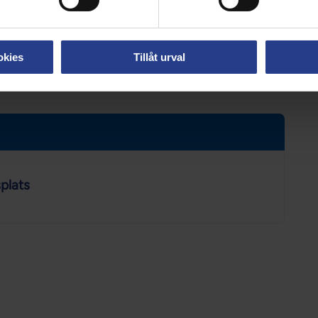
ion, det är bara att man klickar runt där. Det finns
man kan beställa hem och lägga ut i
nna hjulet igen.
okies
Tillåt urval
3.
plats