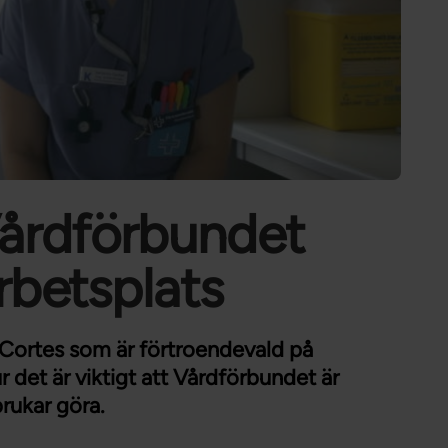
Förtroendevald
Student
Chef
Vårdförbundet
rbetsplats
na Cortes som är förtroendevald på
r det är viktigt att Vårdförbundet är
rukar göra.