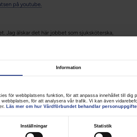
atsen på youtube.
t. Jag älskar det här jobbet som sjuksköterska,
 är väldigt frustrerande. Och som förtroendevald så
 någonting för mig och mina kollegor. Direkt. Och
lningen?
Information
isar att vi finns och är aktiva. Vilket är viktigt.
bundet gör och då måste man ju veta att vi
et. Dels i samband med lönerevisionen men också
s för webbplatsens funktion, för att anpassa innehållet till dig på
webbplatsen, för att analysera vår trafik. Vi kan även vidarebefor
utera. Jag mailar ut regelbundet om utbildningar
er.
Läs mer om hur Vårdförbundet behandlar personuppgifte
t finns ju centra med otroligt kunnig personal som
Inställningar
Statistik
att man vänder sig till dem, de hjälper mer än gärna