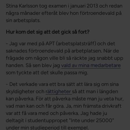
Stina Karlsson tog examen i januari 2013 och redan
några månader efteråt blev hon förtroendevald på
sin arbetsplats.
Hur kom det sig att det gick så fort?
- Jag var med på APT (arbetsplatsträff) och det
saknades förtroendevald på arbetplatsen. När de
frågade om någon ville bli så räckte jag snabbt upp
handen. Så sen blev jag
vald av mina medarbetare
som tyckte att det skulle passa mig.
- Det verkade vara ett bra sätt att lära sig om sina
skyldigheter och
rättigheter
så att man i längden
kan påverka. För att påverka måste man ju veta hur,
vad man kan och får göra. Ja, min främsta drivkraft
var att få vara med och påverka. Jag hade ju
deltagit i studentuppropet "Inte under 25000"
under min studieperiod till exempel.