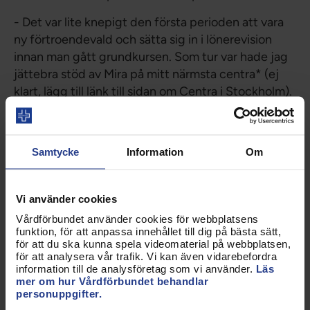
- Det var lite knepigt den första perioden att vara
ny förtroendevald och sätta sig in i lönerevision
innan man gått grundkursen. Som tur var hade jag
jättebra stöd av Mira på mitt närmsta centra* (ej
klart, lägg till länk till sidan om Centra i Stockholm).
Det var skönt att alltid ha henne att fråga annars
känner man ju sig ganska ensam som
förtroendevald.
Samtycke
Information
Om
* I Stockholm är det så stora arbetsplatser att man
valt att ha centra med förtroendevalda som arbetar
Vi använder cookies
på facklig tid och samordnar och stöttar
Vårdförbundet använder cookies för webbplatsens
förtroendevalda på arbetsplatsen./reds
funktion, för att anpassa innehållet till dig på bästa sätt,
anmärkning
för att du ska kunna spela videomaterial på webbplatsen,
för att analysera vår trafik. Vi kan även vidarebefordra
- Det är många som står på kö att gå
information till de analysföretag som vi använder.
Läs
mer om hur Vårdförbundet behandlar
förtroendevaldautbildningarna i Stockholm, så det
personuppgifter.
var skönt när det äntligen blev av nu i november.