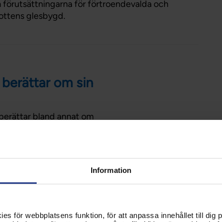
 förutsättningarna för förtroendevalda och
ottens glesbygd.
berättar om sin
 berättar bland annat om
om fördelen att vara
Information
ysson besöker
s för webbplatsens funktion, för att anpassa innehållet till dig på