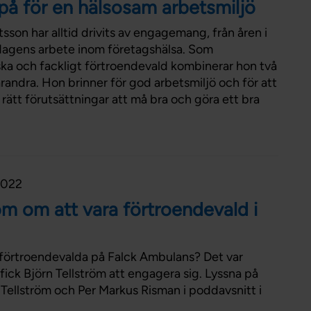
 på för en hälsosam arbetsmiljö
Förtroendevald
Student
son har alltid drivits av engagemang, från åren i
Chef
 dagens arbete inom företagshälsa. Som
ka och fackligt förtroendevald kombinerar hon två
arandra. Hon brinner för god arbetsmiljö och för att
rätt förutsättningar att må bra och göra ett bra
2022
öm om att vara förtroendevald i
lla förtroendevalda på Falck Ambulans? Det var
fick Björn Tellström att engagera sig. Lyssna på
 Tellström och Per Markus Risman i poddavsnitt i