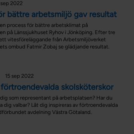
 sep 2022
r bättre arbetsmiljö gav resultat
en process för bättre arbetsklimat på
n på Länssjukhuset Ryhov i Jönköping. Efter tre
 ett vitesföreläggande från Arbetsmiljöverket
ts ombud Fatmir Zobaj se glädjande resultat.
15 sep 2022
v förtroendevalda skolsköterskor
ha dig som representant på arbetsplatsen? Har du
la dig valbar? Låt dig inspireras av förtroendevalda
rdförbundet avdelning Västra Götaland.