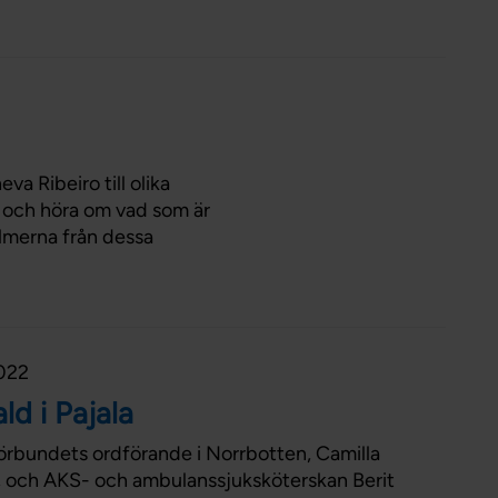
va Ribeiro till olika
da och höra om vad som är
ilmerna från dessa
022
d i Pajala
örbundets ordförande i Norrbotten, Camilla
 och AKS- och ambulanssjuksköterskan Berit