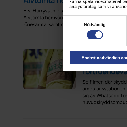
Älvtomta hemvårdcentral
kunna spela videomaterial på 
analysföretag som vi använd
Eva Harrysson, huvudskyddsombud och förtro
Älvtomta hemvårdscentral där hon bland annat
Samtyckesval
lönesamtal samt om medlemsrekrytering.
Nödvändig
Artikel
15 sep 2
Endast nödvändiga co
Digital komm
förtroendeva
Se filmen där skyd
ambulansstationen i
sig av Whatsapp för
huvudskyddsombud, 