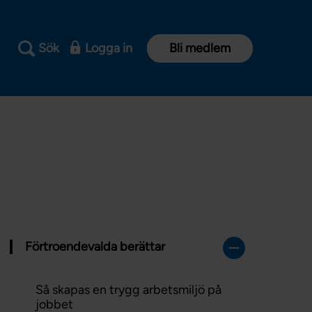
Sök
Logga in
Bli medlem
Förtroendevalda berättar
Så skapas en trygg arbetsmiljö på
jobbet