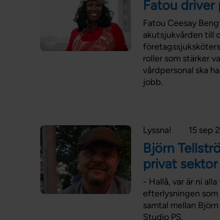
Fatou driver
Fatou Ceesay Bengts
akutsjukvården till
företagssjuksköters
roller som stärker v
vårdpersonal ska ha 
jobb.
Lyssna!
15 sep 
Björn Tellstr
privat sektor
- Hallå, var är ni a
efterlysningen som 
samtal mellan Björn
Studio PS.