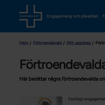
Engagemang och påverkan
M
Hem
Förtroendevald
Ditt uppdrag
Fört
Förtroendevalda
Här berättar några förtroendevalda om
Fackligt engagema