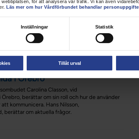
webbplatsen, för att analysera vår trafik. Vi kan även vidarebefor
er.
Läs mer om hur Vårdförbundet behandlar personuppgifte
endevald, besöker
 pratar om tips inför
Inställningar
Statistik
022
okies
Tillåt urval
unikation hjälper
lda i Örebro
dsombudet Carolina Classon, vid
 Örebro, berättar om sin roll och hur de använder
 att kommunicera. Hans Nilsson,
berättar om aktuella frågor.