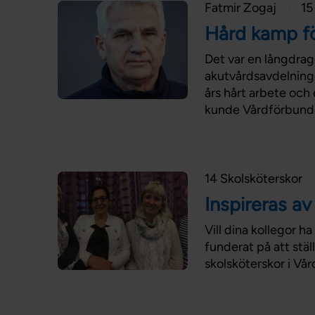
Fatmir Zogaj
15
Hård kamp fö
Det var en långdrag
akutvårdsavdelninge
års hårt arbete och
kunde Vårdförbunde
14 Skolsköterskor
Inspireras a
Vill dina kollegor 
funderat på att stäl
skolsköterskor i Vå