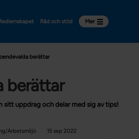
edlemskapet
Råd och stöd
Mer
Kontakt
Avdelningar och riksklubbar
roendevalda berättar
Om Vårdförbundet
Press
Aktiviteter och utbildningar
 berättar
För dig som är:
Sjuksköterska
 sitt uppdrag och delar med sig av tips!
Barnmorska
Röntgensjuksköterska
ng/Arbetsmiljö
15 sep 2022
Biomedicinsk analytiker