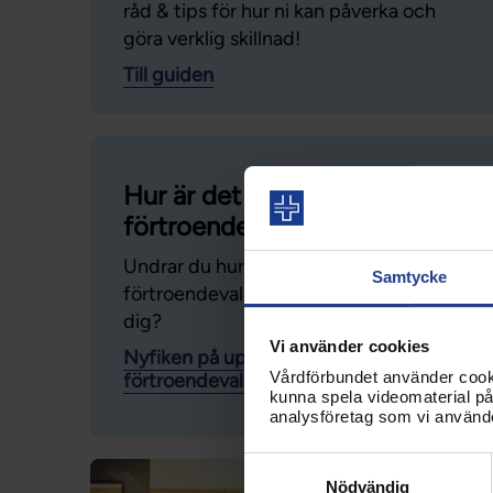
råd & tips för hur ni kan påverka och
göra verklig skillnad!
Till guiden
Hur är det att vara
förtroendevald?
Undrar du hur det är att vara
Samtycke
förtroendevald och om det är något för
dig?
Vi använder cookies
Nyfiken på uppdraget som
Vårdförbundet använder cookie
förtroendevald
kunna spela videomaterial på 
analysföretag som vi använd
Samtyckesval
Nödvändig