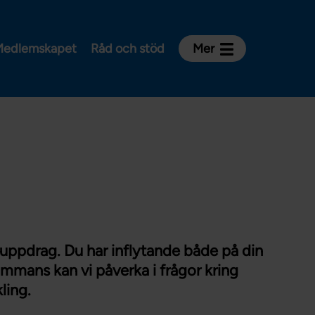
edlemskapet
Råd och stöd
Mer
Kontakt
Avdelningar och riksklubbar
Om Vårdförbundet
Press
Aktiviteter och utbildningar
För dig som är:
Sjuksköterska
 uppdrag. Du har inflytande både på din
Barnmorska
ammans kan vi påverka i frågor kring
Röntgensjuksköterska
ling.
Biomedicinsk analytiker