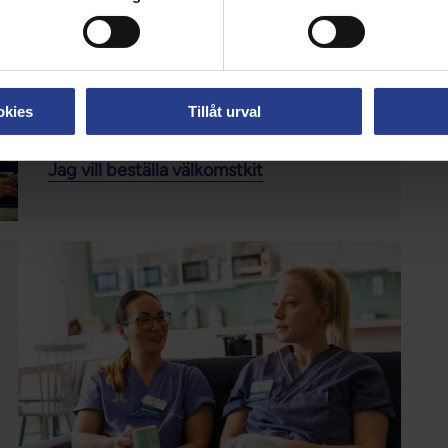
Välkomna nya kollegor med
välkomstkit!
Vet du att du kan beställa välkomstkit
gratis i medlemsbutiken? Var alltid redo
okies
Tillåt urval
att presentera dig och Vårdförbundet!
Jag vill beställa välkomstkit