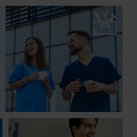
Förtroendevald
Student
Chef