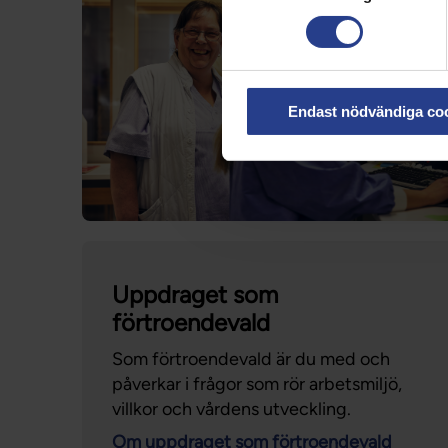
Endast nödvändiga co
Uppdraget som
förtroendevald
Som förtroendevald är du med och
påverkar i frågor som rör arbetsmiljö,
villkor och vårdens utveckling.
Om uppdraget som förtroendevald