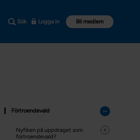
Sök
Logga in
Bli medlem
Förtroendevald
Nyfiken på uppdraget som
förtroendevald?