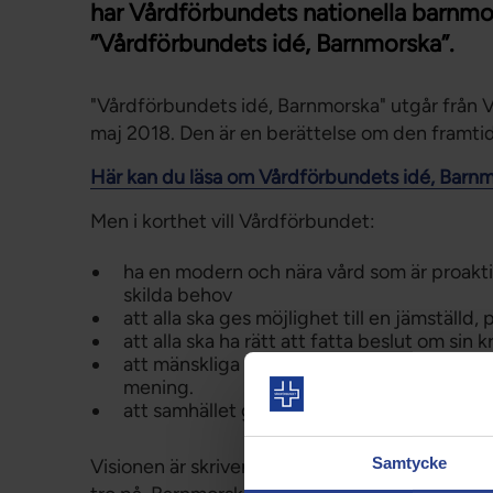
har Vårdförbundets nationella barnm
”Vårdförbundets idé, Barnmorska”.
"Vårdförbundets idé, Barnmorska" utgår från 
maj 2018. Den är en berättelse om den framtid vi
Här kan du läsa om Vårdförbundets idé, Barnmo
Men i korthet vill Vårdförbundet:
ha en modern och nära vård som är proakt
skilda behov
att alla ska ges möjlighet till en jämställ
att alla ska ha rätt att fatta beslut om sin 
att mänskliga rättigheter är verklighet övera
mening.
att samhället genomsyras av jämställdhet p
Samtycke
Visionen är skriven i ett framtida perspektiv o