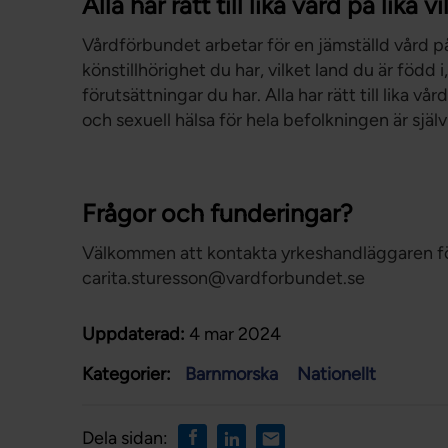
Alla har rätt till lika vård på lika vi
Vårdförbundet arbetar för en jämställd vård på 
könstillhörighet du har, vilket land du är född 
förutsättningar du har. Alla har rätt till lika vår
och sexuell hälsa för hela befolkningen är själv
Frågor och funderingar?
Välkommen att kontakta yrkeshandläggaren fö
carita.sturesson@vardforbundet.se
Uppdaterad:
4 mar 2024
Kategorier:
Barnmorska
Nationellt
Dela sidan: