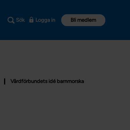
Sök
Logga in
Bli medlem
Vårdförbundets idé barnmorska