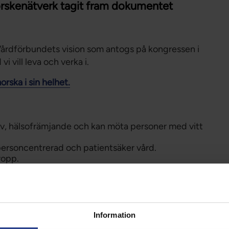
orskenätverk tagit fram dokumentet
Vårdförbundets vision som antogs på kongressen i
 vill leva och verka i.
rska i sin helhet.
iv, hälsofrämjande och kan möta personer med vitt
d, personcentrerad och patientsäker vård.
kropp.
llt och att alla upplever hälsa, livskvalitet och
å alla plan.
Information
ch målar upp en bild av en framtid vi har modet att