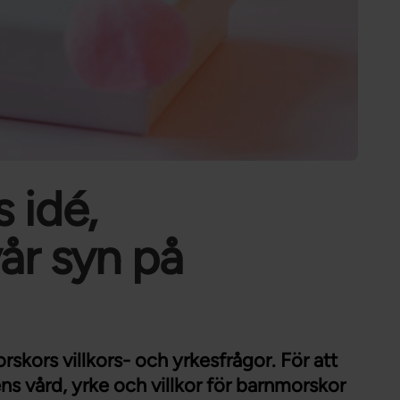
Förtroendevald
Student
Chef
 idé,
år syn på
skors villkors- och yrkesfrågor. För att
ens vård, yrke och villkor för barnmorskor