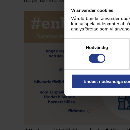
tro på. Barnmorskan finns för dig genom hela 
Vi använder cookies
Vårdförbundet använder cookie
kunna spela videomaterial på 
analysföretag som vi använd
Samtyckesval
Nödvändig
Endast nödvändiga co