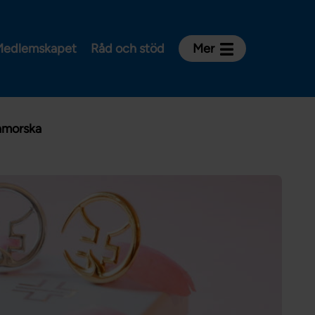
edlemskapet
Råd och stöd
Mer
Kontakt
Avdelningar och riksklubbar
nmorska
Om Vårdförbundet
Press
Aktiviteter och utbildningar
För dig som är:
Sjuksköterska
Barnmorska
Röntgensjuksköterska
Biomedicinsk analytiker