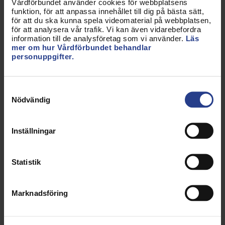
Vårdförbundet använder cookies för webbplatsens
Varför är det eftersläpning i statistiken?
funktion, för att anpassa innehållet till dig på bästa sätt,
för att du ska kunna spela videomaterial på webbplatsen,
Lönestatistiken tas fram relativt snabbt jämfört
för att analysera vår trafik. Vi kan även vidarebefordra
information till de analysföretag som vi använder.
Läs
med många myndigheter, men den bygger på
mer om hur Vårdförbundet behandlar
uppgifter från mycket stora mängder arbetsgivare
personuppgifter.
– tusentals inom kommun- och regionsektorn
(inklusive många kommunala bolag), många inom
Samtyckesval
staten och ännu fler inom Svenskt Näringsliv. Det
Nödvändig
gör både insamling och bearbetning omfattande
och tidskrävande.
Inställningar
Vårdförbundet får vanligtvis tillgång till rådata i
mars. Därefter behöver den bearbetas, anpassas
Statistik
och kvalitetssäkras för att bli användbar för
medlemmar.
Marknadsföring
Vill du veta mer?
Vill du veta hur lönestatistiken såg ut på din