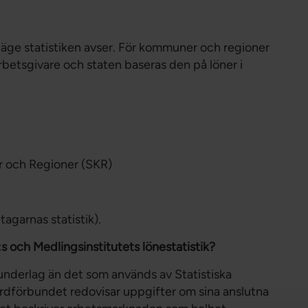
Förtroendevald
Student
Chef
neläge statistiken avser. För kommuner och regioner
rbetsgivare och staten baseras den på löner i
 och Regioner (SKR)
tagarnas statistik).
s och Medlingsinstitutets lönestatistik?
underlag än det som används av Statistiska
årdförbundet redovisar uppgifter om sina anslutna