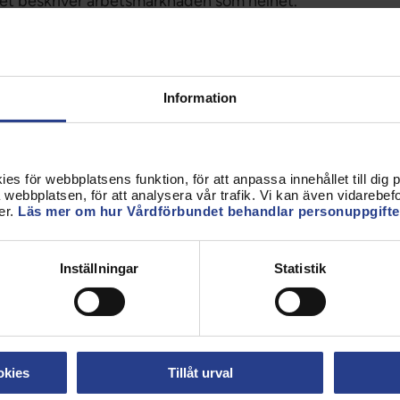
t beskriver arbetsmarknaden som helhet.
s. SCB och Medlingsinstitutet redovisar i vissa fall
 tillägg (till exempel OB, övertid, jour och
Information
ive fasta tillägg. Det är viktigt att tänka på vid
s för webbplatsens funktion, för att anpassa innehållet till dig på
webbplatsen, för att analysera vår trafik. Vi kan även vidarebefor
mfört med många myndigheter, men den bygger på
er.
Läs mer om hur Vårdförbundet behandlar personuppgifte
ivare – tusentals inom kommun- och regionsektorn
m staten och ännu fler inom Svenskt Näringsliv.
Inställningar
Statistik
ttande och tidskrävande.
ta i mars. Därefter behöver den bearbetas, anpassas
medlemmar.
okies
Tillåt urval