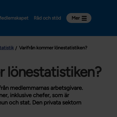
edlemskapet
Råd och stöd
Mer
Kontakt
Avdelningar och riksklubbar
atistik
Varifrån kommer lönestatistiken?
Om Vårdförbundet
Press
Aktiviteter och utbildningar
 lönestatistiken?
För dig som är:
Sjuksköterska
k från medlemmarnas arbetsgivare.
Barnmorska
r, inklusive chefer, som är
mun och stat. Den privata sektorn
Röntgensjuksköterska
Biomedicinsk analytiker