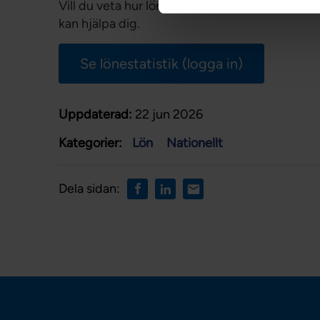
Vill du veta hur lönestatistiken såg ut på din 
kan hjälpa dig.
Se lönestatistik (logga in)
Uppdaterad:
22 jun 2026
Kategorier:
Lön
Nationellt
Dela sidan: