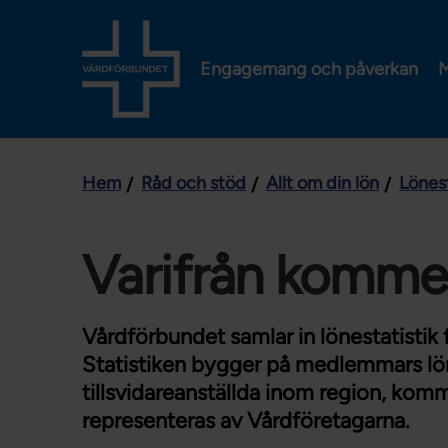
Engagemang och påverkan
M
Hem
Råd och stöd
Allt om din lön
Lönest
Varifrån kommer
Vårdförbundet samlar in lönestatisti
Statistiken bygger på medlemmars löne
tillsvidareanställda inom region, kom
representeras av Vårdföretagarna.