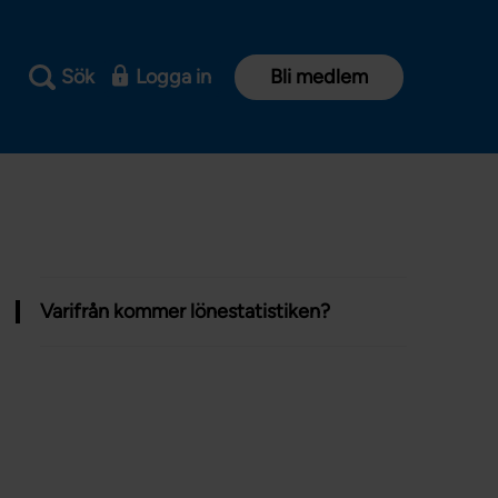
Sök
Logga in
Bli medlem
Varifrån kommer lönestatistiken?