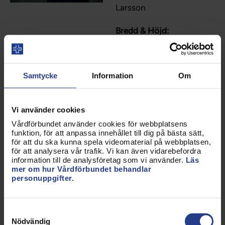
Larsson
Bredd & Höjd:
8192x5464px
Filstorlek:
21,36 MB
Samtycke
Information
Om
Ladda hem bild
Vi använder cookies
Vårdförbundet använder cookies för webbplatsens
funktion, för att anpassa innehållet till dig på bästa sätt,
för att du ska kunna spela videomaterial på webbplatsen,
för att analysera vår trafik. Vi kan även vidarebefordra
Beskrivning:
information till de analysföretag som vi använder.
Läs
mer om hur Vårdförbundet behandlar
Madelene Meramveliotaki,
personuppgifter.
vice ordförande
Fotograf/Bildbyrå:
Emma
Samtyckesval
Larsson
Nödvändig