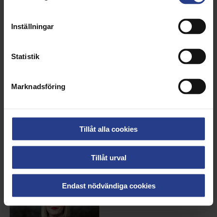
Bredd & Höjd:
Inställningar
5464x8192px
Filstorlek:
21,17 MB
Statistik
Ladda hem bild
Marknadsföring
Tillåt alla cookies
Beskrivning:
Madelene Meramveliotaki,
Tillåt urval
vice ordförande
Fotograf/Bildbyrå:
Emma
Endast nödvändiga cookies
Larsson