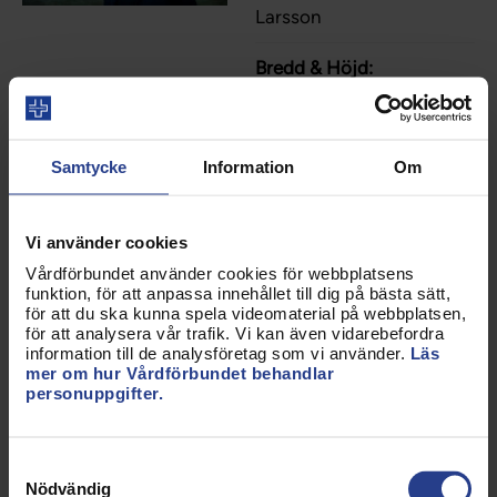
Larsson
Bredd & Höjd:
8192x5464px
Filstorlek:
21,36 MB
Samtycke
Information
Om
Ladda hem bild
Vi använder cookies
Vårdförbundet använder cookies för webbplatsens
funktion, för att anpassa innehållet till dig på bästa sätt,
för att du ska kunna spela videomaterial på webbplatsen,
för att analysera vår trafik. Vi kan även vidarebefordra
Beskrivning:
information till de analysföretag som vi använder.
Läs
mer om hur Vårdförbundet behandlar
Madelene Meramveliotaki,
personuppgifter.
vice ordförande
Fotograf/Bildbyrå:
Emma
Samtyckesval
Larsson
Nödvändig