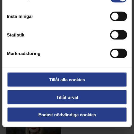
Bredd & Höjd:
Inställningar
5464x8192px
Filstorlek:
21,17 MB
Statistik
Ladda hem bild
Marknadsföring
Tillåt alla cookies
Beskrivning:
Madelene Meramveliotaki,
Tillåt urval
vice ordförande
Fotograf/Bildbyrå:
Emma
Endast nödvändiga cookies
Larsson