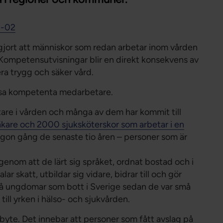
Förtroendevald
Student
3-02
Chef
r gjort att människor som redan arbetar inom vården
 Kompetensutvisningar blir en direkt konsekvens av
era trygg och säker vård.
utvisa kompetenta medarbetare.
are i vården och många av dem har kommit till
kare och 2000 sjuksköterskor som arbetar i en
ågon gång de senaste tio åren – personer som är
 genom att de lärt sig språket, ordnat bostad och i
lar skatt, utbildar sig vidare, bidrar till och gör
ckså ungdomar som bott i Sverige sedan de var små
till yrken i hälso- och sjukvården.
årbyte. Det innebar att personer som fått avslag på