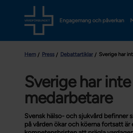
Engagemang och påverkan
M
Hem
Press
Debattartiklar
Sverige har in
Sverige har int
medarbetare
Svensk hälso- och sjukvård befinner si
på vården ökar och köerna fortsatt är 
kompetensbristen att prägla vardage