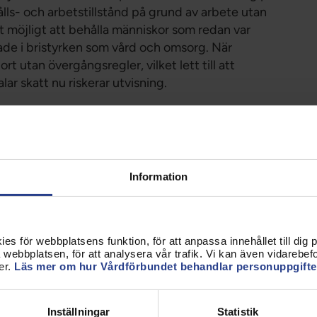
ls- och arbetstillstånd på grund av arbete utan
t möjligt att behålla människor som redan var
tade i bristyrken som vård och omsorg. När
 utan övergångsregler, vilket lett till att
ar skatt nu riskerar utvisning.
50 personer fått utvisningsbeslut – trots att de
r beroende av dem, och trots att Sverige investerat i
agt att lagen ska slå mot kriminella. Vi är helt
Information
erk som hindrar kriminella från att bedriva
skor från andra delar av världen för orimliga
t reglerna slår mot medarbetare som sköter sitt
s för webbplatsens funktion, för att anpassa innehållet till dig på
webbplatsen, för att analysera vår trafik. Vi kan även vidarebefor
er.
Läs mer om hur Vårdförbundet behandlar personuppgifte
llstånd får stor negativ påverkan på svensk
örsörjningskravet för arbetskraftsinvandring till
månaden. Även det innebär att vi utvisar människor
Inställningar
Statistik