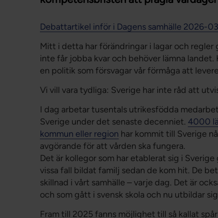
Debattartikel inför i Dagens samhälle 2026-0
Mitt i detta har förändringar i lagar och regle
inte får jobba kvar och behöver lämna landet.
en politik som försvagar vår förmåga att lever
Vi vill vara tydliga: Sverige har inte råd att 
I dag arbetar tusentals utrikesfödda medarbet
Sverige under det senaste decenniet.
4000 lä
kommun eller region
har kommit till Sverige n
avgörande för att vården ska fungera.
Det är kollegor som har etablerat sig i Sverige
vissa fall bildat familj sedan de kom hit. De beta
skillnad i vårt samhälle – varje dag. Det är o
och som gått i svensk skola och nu utbildar sig 
Fram till 2025 fanns möjlighet till så kallat sp