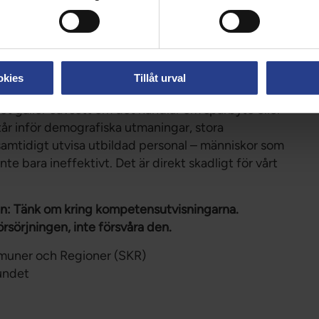
.
exempelvis inom vård och omsorg, så kommer
i landet och dem som vill komma hit från andra
okies
Tillåt urval
hållstillstånd och har etablerat sig i Sverige nu
Det gäller oavsett om det handlar om spårbyte eller
står inför demografiska utmaningar, stora
mtidigt utvisa utbildad personal – människor som
te bara ineffektivt. Det är direkt skadligt för vårt
gen: Tänk om kring kompetensutvisningarna.
sörjningen, inte försvåra den.
muner och Regioner (SKR)
undet