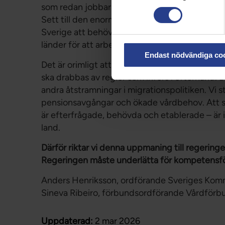
som redan jobbar och gör rätt för sig i Sverige
Sett till den enorma bristen på arbetskraft, 
Sverige att behöva både dem som redan finns 
länder för att arbeta.
Endast nödvändiga co
Det är orimligt att personer som redan har uppe
ska drabbas av regler som införs i efterhand. 
andra åtstramningar i migrationspolitiken. Vi 
pensionsavgångar och ökade vårdbehov. Att sa
är efterfrågade, behövda och etablerade – är in
land.
Därför riktar vi denna uppmaning till regerin
Regeringen måste underlätta för kompetensför
Anders Henriksson, ordförande Sveriges Kom
Sineva Ribeiro, förbundsordförande Vårdförb
Uppdaterad:
2 mar 2026