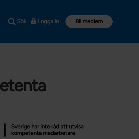
Sök
Logga in
Bli medlem
petenta
Sverige har inte råd att utvisa
kompetenta medarbetare