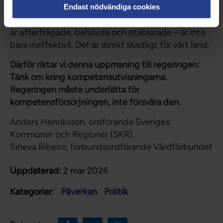
pensionsavgångar och ökade vårdbehov. Att
Endast nödvändiga cookies
samtidigt utvisa utbildad personal – människor som
är efterfrågade, behövda och etablerade – är inte
bara ineffektivt. Det är direkt skadligt för vårt land.
Därför riktar vi denna uppmaning till regeringen:
Tänk om kring kompetensutvisningarna.
Regeringen måste underlätta för
kompetensförsörjningen, inte försvåra den.
Anders Henriksson, ordförande Sveriges
Kommuner och Regioner (SKR)
Sineva Ribeiro, förbundsordförande Vårdförbundet
Uppdaterad:
2 mar 2026
Kategorier:
Påverkan
Politik