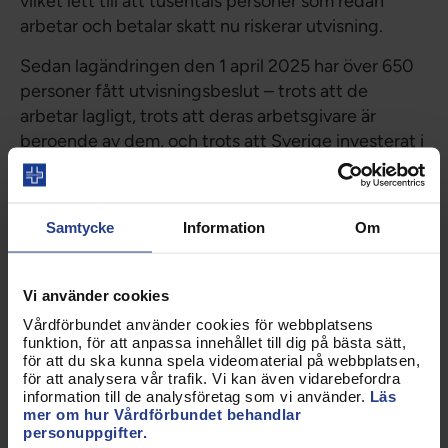
vilket lett till att tusentals personer som redan
arbetar och betalar skatt nu riskerar utvisning.
Sedan lagändringen den 1 april 2025 har över 650
personer fått utvisningsbeslut – trots att de
arbetar lagligt, trots att deras arbetsgivare är
beroende av dem, och trots att Sverige investerat i
deras utbildning och etablering.
Politiker på båda sidan blockgränsen har länge sagt
Samtycke
Information
Om
att lagen ska slå mot kriminella. Vi är helt överens
med regeringen om att vi ska ha regelverk som
hindrar kriminella från att bedriva människohandel,
Vi använder cookies
dumpa löner och utsätta människor från andra
Vårdförbundet använder cookies för webbplatsens
delar av världen för orimliga arbetsförhållanden.
funktion, för att anpassa innehållet till dig på bästa sätt,
Men det kan göras utan att reglerna slår mot
för att du ska kunna spela videomaterial på webbplatsen,
för att analysera vår trafik. Vi kan även vidarebefordra
medarbetare som sköter sitt jobb och bidrar till
information till de analysföretag som vi använder.
Läs
samhället.
mer om hur Vårdförbundet behandlar
personuppgifter.
Att regeringen drar in permanenta