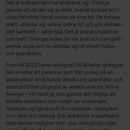
Det är kollegor som har etablerat sig i Sverige
genom att de lärt sig språket, ordnat bostad och i
vissa fall bildat familj sedan de kom hit. De betalar
skatt, utbildar sig vidare, bidrar till och gör skillnad i
vårt samhälle – varje dag. Det är också ungdomar
som bott i Sverige sedan de var små och som gått i
svensk skola och nu utbildar sig till yrken i hälso-
och sjukvården.
Fram till 2025 fanns möjlighet till så kallat spårbyte.
Det innebar att personer som fått avslag på sin
asylansökan ändå kunde ansöka om uppehålls- och
arbetstillstånd på grund av arbete utan att lämna
Sverige – ett verktyg som gjorde det möjligt att
behålla människor som redan var etablerade,
försörjde sig själva och ofta arbetade i bristyrken
som vård och omsorg. När spårbytet avskaffades
togs denna möjlighet bort utan övergångsregler,