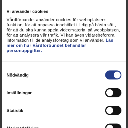
Det är glädjande att intresset för olika bristyrken i
vården ökar. Exempelvis har antalet sökande till
Vi använder cookies
sjuksköterskeprogrammet fortsatt att öka, men det
Vårdförbundet använder cookies för webbplatsens
är oroväckande att så många inte blivit erbjudna en
funktion, för att anpassa innehållet till dig på bästa sätt,
för att du ska kunna spela videomaterial på webbplatsen,
VFU-plats. Andelen studenter som inte erbjudits
för att analysera vår trafik. Vi kan även vidarebefordra
någon VFU-plats har i år varit 8,8 procent, en
information till de analysföretag som vi använder.
Läs
ökning på 2,8 procentenheter från förra året.
mer om hur Vårdförbundet behandlar
personuppgifter.
Lärosätena måste – i samverkan med vårdgivarna –
garantera VFU-platser till alla studenter och att
handledarna ges rätt förutsättningar.
Samtyckesval
Nödvändig
Vårdförbundet student föreslår följande fem
förbättringar för en ännu bättre VFU:
Inställningar
Obligatorisk handledarutbildning
Alla handledare ska ha genomgått en
handledarutbildning. Verksamheter som saknar
Statistik
utbildade handledare ska inte ta emot
studenter.
Marknadsföring