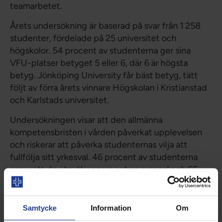
teamarbetet.
Årets undersökning är baserad på svar från 1 258
studenter, fördelade på 25 universitet och
högskolor. 54 procent av studenterna ger sina
VFU-platser betyget 5 eller 6, där 6 är högsta
betyg. Jönköping University får bäst betyg, tätt
följt av förra årets vinnare Högskolan i Kristianstad
och Karlstads universitet.
Undersökningen visar att den allmänna
kompetensbristen i vården påverkat upplevelsen
och riskerar att påverka studenternas vilja att
fullfölja sitt yrkesval. 46 procent av studenterna
anser att de utnyttjas som extrapersonal och 66
procent har inte haft tillräcklig tid för
återhämtning. Personalen har upplevts som trött
vilket gått ut över kvaliteten på handledningen.
Samtycke
Information
Om