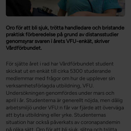
Oro för att bli sjuk, trötta handledare och bristande
praktisk förberedelse på grund av distansstudier
genomsyrar svaren i årets VFU-enkät, skriver
Vårdförbundet.
För sjätte året i rad har Vårdförbundet student
skickat ut en enkät till cirka 5300 studerande
medlemmar med frågor om hur de upplever sin
verksamhetsförlagda utbildning, VFU.
Undersökningen genomfördes under mars och
april i år. Studenterna är generellt nöjda, men dålig
arbetsmiljö under VFU:n får var fjärde att överväga
att byta utbildning eller yrke. Studenternas
situation har också påverkats av coronapandemin
på olika sätt. Oro för att bli sjuk, slitna och trötta