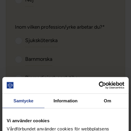
Inom vilken profession/yrke arbetar du?
Sjuksköterska
Barnmorska
Biomedicinsk analytiker
Röntgensjuksköterska
Samtycke
Information
Om
Specialistsjuksköterska
Vi använder cookies
Vårdförbundet använder cookies för webbplatsens