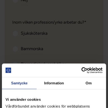
Inom vilken profession/yrke arbetar du?
Sjuksköterska
Barnmorska
Biomedicinsk analytiker
Röntgensjuksköterska
Samtycke
Information
Om
Specialistsjuksköterska
Vi använder cookies
Vårdförbundet använder cookies för webbplatsens