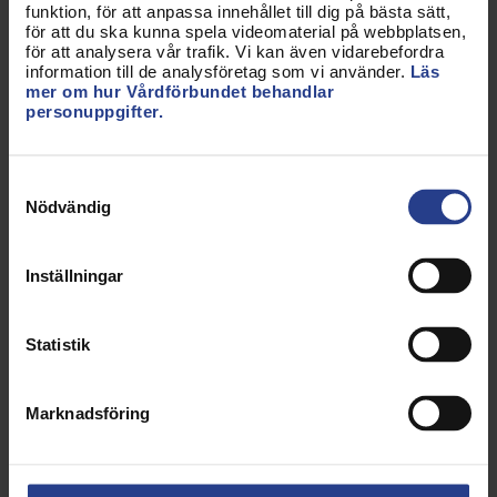
Chef eller ledare
funktion, för att anpassa innehållet till dig på bästa sätt,
för att du ska kunna spela videomaterial på webbplatsen,
för att analysera vår trafik. Vi kan även vidarebefordra
information till de analysföretag som vi använder.
Läs
Annat
mer om hur Vårdförbundet behandlar
personuppgifter.
Vet ej
Samtyckesval
Nödvändig
Har du uppdrag som förtroendevald på din
Inställningar
arbetsplats eller är du förtroendevald med
facklig tid?
Statistik
Nej, jag har inte uppdrag som
förtroendevald
Marknadsföring
Jag är förtroendevald på arbetsplats