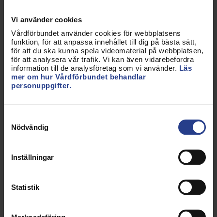
utvecklingsmöjlighet inom verksamheten.
Vi använder cookies
Det är ett arbetssätt som sprider sig. En liknande
Vårdförbundet använder cookies för webbplatsens
enhet är under uppstart på Karolinska Institutet,
funktion, för att anpassa innehållet till dig på bästa sätt,
där tre sjuksköterskor är under utbildning för att
för att du ska kunna spela videomaterial på webbplatsen,
för att analysera vår trafik. Vi kan även vidarebefordra
driva samma typ av uppföljningsmottagning som
information till de analysföretag som vi använder.
Läs
finns på SÖS.
mer om hur Vårdförbundet behandlar
personuppgifter.
Film med presentationen från
Vårdgalan 20 oktober
Samtyckesval
Nödvändig
Inställningar
MOTIVERING
Statistik
"Ett viktigt förnyelsearbete med en
sjuksköterskeledd uppföljningsmottagning