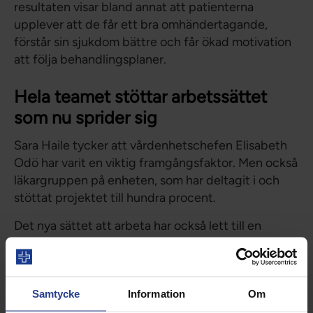
resultaten visar bland annat att patienterna
upplever att de får ett bra omhändertagande,
förstår sin sjukdom bättre och får ökad motivation
att följa behandlingsplaner.
Hela teamet stöttar arbetssättet
som nu sprider sig
Sara Haile tycker att vårdenhetschefen Elisabeth
Odö har varit en viktig framgångsfaktor. Men också
läkargruppen på enheten, som har deltagit i och
stöttat projektet till hundra procent.
Det nya sättet att arbeta har också lett till en
positiv utveckling av sjuksköterskornas roll och
karriärmöjligheter. Sara Haile, hennes chef och
kolleger vittnar om att det varit ett bra sätt att
Samtycke
Information
Om
behålla sjuksköterskorna på enheten, då det finns