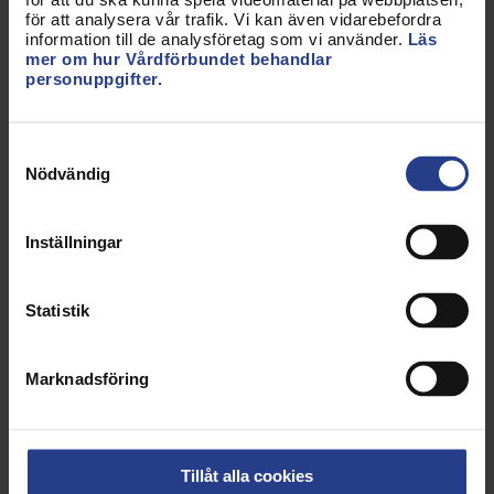
för att analysera vår trafik. Vi kan även vidarebefordra
information till de analysföretag som vi använder.
Läs
mer om hur Vårdförbundet behandlar
personuppgifter.
Samtyckesval
Nödvändig
Inställningar
Artikel
14 nov 2025
Medlemsavgift
Statistik
Som yrkesverksam medlem betalar du en
medlemsavgift till Vårdförbundet på 295 kronor
Marknadsföring
per månad, men de första tre månaderna är
kostnadsfria! Du som är pensionär betalar en lägre
avgift och som student har du ett kostnadsfritt
medlemskap under hela studietiden. Du kan få
Tillåt alla cookies
reducerad medlemsavgift om du exempelvis är