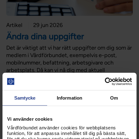
Artikel
29 jun 2026
Ändra dina uppgifter
Det är viktigt att vi har rätt uppgifter om dig som är
medlem i Vårdförbundet, exempelvis e-post,
mobilnummer, befattning, arbetsgivare och
arbetsplats. Då kan vi nå dig med aktuell
information och material.
Samtycke
Information
Om
Vi använder cookies
Vårdförbundet använder cookies för webbplatsens
funktion, för att anpassa innehållet till dig på bästa sätt,
för att du ska kunna spela videomaterial på webbplatsen,