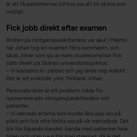
är att få patienternas tid hos oss att bli så bra som
möjligt.
Fick jobb direkt efter examen
Bristen på röntgensjuksköterskor var akut i Malmö
när Johan tog sin examen förra sommaren, och
såväl Johan som sju av hans studiekompisar fick
jobb direkt på Skånes universitetssjukhus.
– Vi kastades in i jobbet och jag lärde mig snabbt.
Det är ett praktiskt yrke, förklarar Johan.
Personalbristen är ett problem, både för
nyexaminerade röntgensjuksköterskor och
patienter.
– Vi saknade erfarna som kunde lära upp oss på
plats och fick ofta förlita oss på vår metodbok. Det
blir lite löpande bandet-känsla med patienter hela
tiden och utan paus blir man stressad, då är det