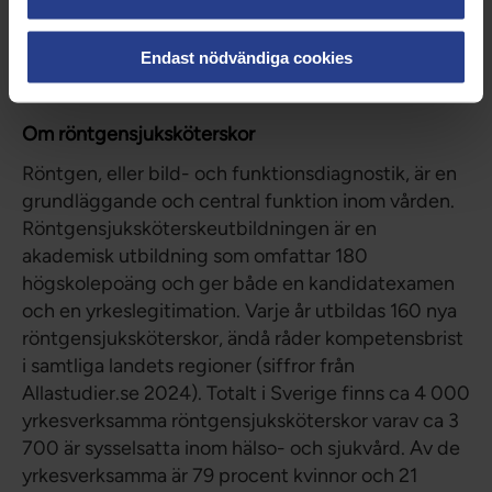
Det är ett jätteroligt jobb – och det hade varit kul
att se fler vårdintresserade välja det här yrket.
Endast nödvändiga cookies
Om röntgensjuksköterskor
Röntgen, eller bild- och funktionsdiagnostik, är en
grundläggande och central funktion inom vården.
Röntgensjuksköterskeutbildningen är en
akademisk utbildning som omfattar 180
högskolepoäng och ger både en kandidatexamen
och en yrkeslegitimation. Varje år utbildas 160 nya
röntgensjuksköterskor, ändå råder kompetensbrist
i samtliga landets regioner (siffror från
Allastudier.se 2024). Totalt i Sverige finns ca 4 000
yrkesverksamma röntgensjuksköterskor varav ca 3
700 är sysselsatta inom hälso- och sjukvård. Av de
yrkesverksamma är 79 procent kvinnor och 21