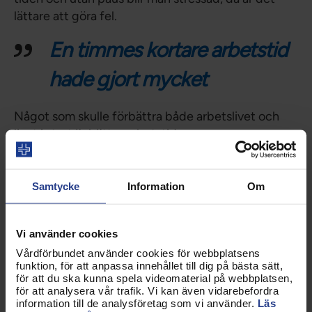
lättare att göra fel.
En timmes kortare arbetstid
hade gjort mycket
Något som skulle förbättra både arbetslivet och
livet i stort är bättre arbetstider.
– Förkortad arbetstid med en timme hade gjort
mycket, för man är rätt färdig på eftermiddagen.
Samtycke
Information
Om
Att så få väljer yrket tror Johan beror på att de inte
känner till vad det innebär.
– Många tror röntgensjuksköterska är en
Vi använder cookies
vidareutbildning för sjuksköterskor, men det är ju
Vårdförbundet använder cookies för webbplatsens
en egen profession.
funktion, för att anpassa innehållet till dig på bästa sätt,
för att du ska kunna spela videomaterial på webbplatsen,
för att analysera vår trafik. Vi kan även vidarebefordra
Johan ser flera utvecklingsmöjligheter i framtiden:
information till de analysföretag som vi använder.
Läs
– Jag kan bli sonograf och göra