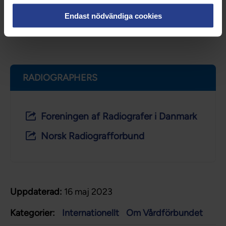
Endast nödvändiga cookies
RADIOGRAPHERS
Foreningen af Radiografer i Danmark
Norsk Radiografforbund
Uppdaterad:
16 maj 2023
Kategorier:
Internationellt
Om Vårdförbundet