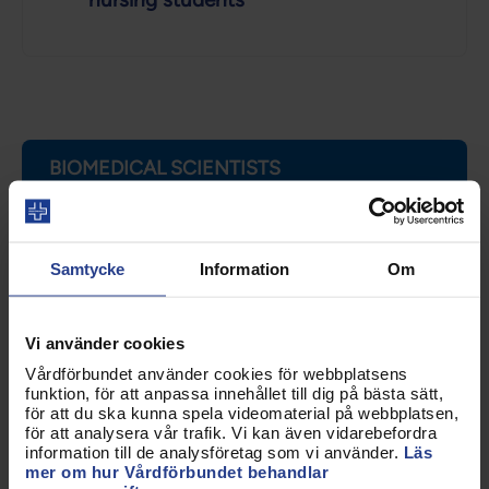
BIOMEDICAL SCIENTISTS
The Nordic countries; Nordisk Medicinsk
Laborantgruppe, NML
Samtycke
Information
Om
Denmark: Danske bioanalytikere
Vi använder cookies
Finland: Suomen Bioanalyyitkkoliitto
Vårdförbundet använder cookies för webbplatsens
Iceland: Meinataeknafelag Islands
funktion, för att anpassa innehållet till dig på bästa sätt,
för att du ska kunna spela videomaterial på webbplatsen,
Norway: Norsk Bioingeniørfaglig
för att analysera vår trafik. Vi kan även vidarebefordra
information till de analysföretag som vi använder.
Läs
Institutt
mer om hur Vårdförbundet behandlar