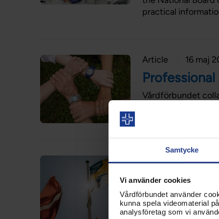
the National Board 
practical informatio
Article
16 maj 
Professional
Vårdförbundet colla
organisations repre
Samtycke
Article
16 maj 
Nordic netw
Vi använder cookies
Vårdförbundet använder cookie
Vårdförbundet colla
kunna spela videomaterial på 
organisations that 
analysföretag som vi använd