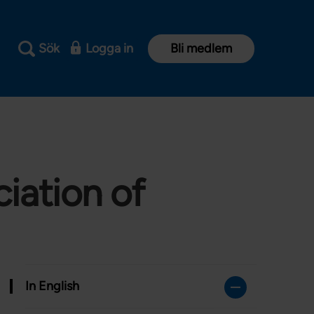
Sök
Logga in
Bli medlem
iation of
In English