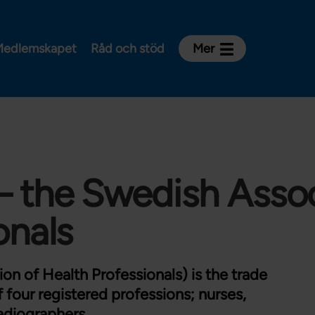
edlemskapet
Råd och stöd
Mer
Kontakt
Avdelningar och riksklubbar
Om Vårdförbundet
Press
Aktiviteter och utbildningar
 the Swedish Assoc
För dig som är:
onals
Sjuksköterska
Barnmorska
n of Health Professionals) is the trade
Röntgensjuksköterska
 four registered professions; nurses,
Biomedicinsk analytiker
adiographers.