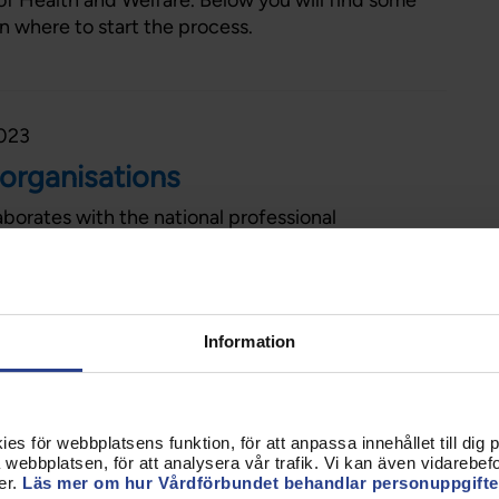
of Health and Welfare. Below you will find some
n where to start the process.
2023
 organisations
borates with the national professional
senting our four professions.
Information
2023
orks
s för webbplatsens funktion, för att anpassa innehållet till dig på
borates with the trade unions and professional
webbplatsen, för att analysera vår trafik. Vi kan även vidarebefor
represent four healthcare professions in the Nordic
er.
Läs mer om hur Vårdförbundet behandlar personuppgifte