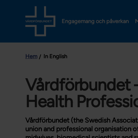
Engagemang och påverkan
M
Hem
In English
Vårdförbundet –
Health Professi
Vårdförbundet (the Swedish Associatio
union and professional organisation of
midwives, biomedical scientists and r