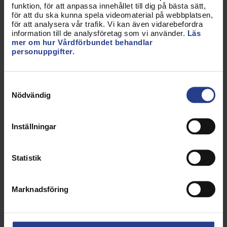
funktion, för att anpassa innehållet till dig på bästa sätt,
kontinuerligt allteftersom det kommer ut nya
för att du ska kunna spela videomaterial på webbplatsen,
vaccin på marknaden och förvaring och hantering
för att analysera vår trafik. Vi kan även vidarebefordra
information till de analysföretag som vi använder.
Läs
av vaccinen kan skilja sig åt beroende på vilket
mer om hur Vårdförbundet behandlar
vaccin det handlar om.
personuppgifter.
Vårdförbundet har innan och tidigt under
pandemins utbrott aviserat behovet av att säkra
Samtyckesval
kompetensförsörjningen med specialistutbildade
Nödvändig
sjuksköterskor för en patientsäker hälso- och
sjukvård. Vårdgivarna har haft tid på sig att säkra
Inställningar
att tillräckligt med adekvat kompetens finns, men
har uppenbarligen inte gjort detta.
Statistik
Vårdförbundet efterfrågar en återkoppling och
plan från regioner och kommuner om vad de gjort
och vad de planerar att göra för att säkra
Marknadsföring
kompetensen inom området. Vi förutsätter att
samtliga arbetsgivare kommer att erbjuda en