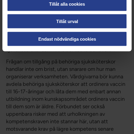
adekvat utbildning gällande aktuell vaccination till
Tillåt alla cookies
de medarbetare som ska ordinera vaccin mot covid
-19.
Tillåt urval
Vidare ifrågasätter förbundet behovet av att
genomföra förändringen. Det finns idag i princip
Endast nödvändiga cookies
inte några köer för vaccination och de behöriga
sjuksköterskor som finns bör täcka behoven.
Frågan om tillgång på behöriga sjuksköterskor
handlar inte om brist, utan snarare om hur man
organiserar verksamheten. Vårdgivarna bör kunna
avdela behöriga sjuksköterskor att ordinera vaccin
till 16-17-åringar och låta dem med enbart annan
utbildning inom kunskapsområdet ordinera vaccin
till dem som är äldre. Förbundet ser också
uppenbara risker med att urholkningen av
kompetenskraven inte stannar här, utan att
motsvarande krav på lägre kompetens senare